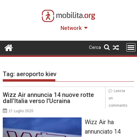
Skip
to
content
Network
Cerca
Tag:
aeroporto kiev
Lascia
Wizz Air annuncia 14 nuove rotte
un
dall’Italia verso l’Ucraina
commento
21 Luglio 2020
Wizz Air ha
annunciato 14