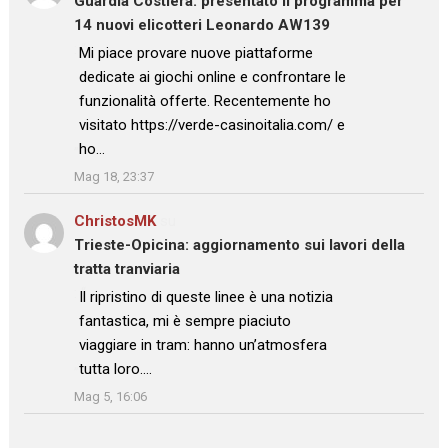
Guardia Costiera: presentato il programma per
14 nuovi elicotteri Leonardo AW139
: “
Mi piace provare nuove piattaforme
dedicate ai giochi online e confrontare le
funzionalità offerte. Recentemente ho
visitato https://verde-casinoitalia.com/ e
ho…
”
Mag 18, 23:37
ChristosMK
su
Trieste-Opicina: aggiornamento sui lavori della
tratta tranviaria
: “
Il ripristino di queste linee è una notizia
fantastica, mi è sempre piaciuto
viaggiare in tram: hanno un’atmosfera
tutta loro.…
”
Mag 5, 16:06