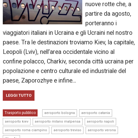
nuove rotte che, a
partire da agosto,
porteranno i
viaggiatori italiani in Ucraina e gli Ucraini nel nostro
paese. Tra le destinazioni troviamo Kiev, la capitale,
Leopoli (Lviv), nell’area occidentale vicino al
confine polacco, Charkiv, seconda città ucraina per
popolazione e centro culturale ed industriale del
paese, Zaporozhye e infine…
LEGGI TUTTO
,
,
Trasporto pubblico
aeroporto bologna
aeroporto catania
,
,
,
aeroporto kiev
aeroporto milano malpensa
aeroporto napoli
,
,
,
aeroporto roma ciampino
aeroporto treviso
aeroporto verona