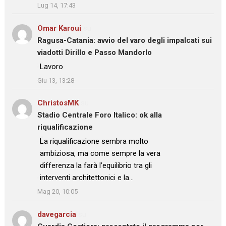
Lug 14, 17:43
Omar Karoui
su
Ragusa-Catania: avvio del varo degli impalcati sui
viadotti Dirillo e Passo Mandorlo
: “
Lavoro
”
Giu 13, 13:28
ChristosMK
su
Stadio Centrale Foro Italico: ok alla
riqualificazione
: “
La riqualificazione sembra molto
ambiziosa, ma come sempre la vera
differenza la farà l’equilibrio tra gli
interventi architettonici e la…
”
Mag 20, 10:05
davegarcia
su