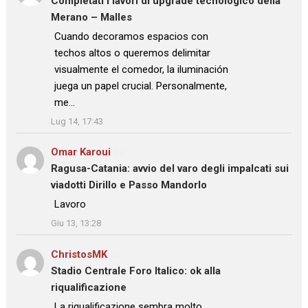
Completati i lavori di upgrade tecnologico della
Merano – Malles
: “
Cuando decoramos espacios con
techos altos o queremos delimitar
visualmente el comedor, la iluminación
juega un papel crucial. Personalmente,
me…
”
Lug 14, 17:43
Omar Karoui
su
Ragusa-Catania: avvio del varo degli impalcati sui
viadotti Dirillo e Passo Mandorlo
: “
Lavoro
”
Giu 13, 13:28
ChristosMK
su
Stadio Centrale Foro Italico: ok alla
riqualificazione
: “
La riqualificazione sembra molto