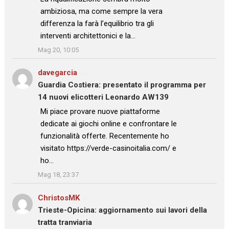
ambiziosa, ma come sempre la vera
differenza la farà l’equilibrio tra gli
interventi architettonici e la…
”
Mag 20, 10:05
davegarcia
su
Guardia Costiera: presentato il programma per
14 nuovi elicotteri Leonardo AW139
: “
Mi piace provare nuove piattaforme
dedicate ai giochi online e confrontare le
funzionalità offerte. Recentemente ho
visitato https://verde-casinoitalia.com/ e
ho…
”
Mag 18, 23:37
ChristosMK
su
Trieste-Opicina: aggiornamento sui lavori della
tratta tranviaria