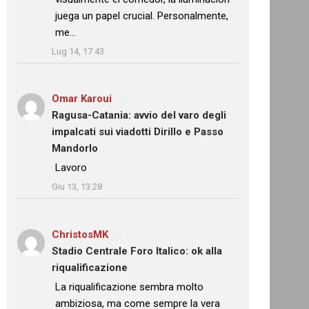
juega un papel crucial. Personalmente,
me…
”
Lug 14, 17:43
Omar Karoui
su
Ragusa-Catania: avvio del varo degli
impalcati sui viadotti Dirillo e Passo
Mandorlo
: “
Lavoro
”
Giu 13, 13:28
ChristosMK
su
Stadio Centrale Foro Italico: ok alla
riqualificazione
: “
La riqualificazione sembra molto
ambiziosa, ma come sempre la vera