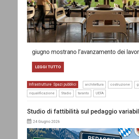
giugno mostrano l’avanzamento dei lavor
LEGGI TUTTO
,
,
Infrastrutture
Spazi pubblici
,
architettura
costruzione
g
,
,
,
riqualificazione
Stadio
taranto
UEFA
Studio di fattibilità sul pedaggio variab
24 Giugno 2026