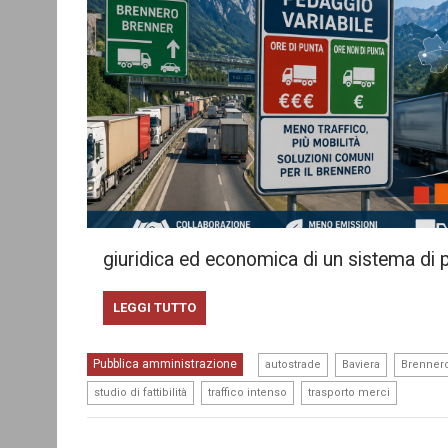
giuridica ed economica di un sistema di 
LEGGI TUTTO
,
,
Pubblica amministrazione
autostrade
Baviera
Brenner
,
,
studio di fattibilità
traffico intenso
trasporto merci