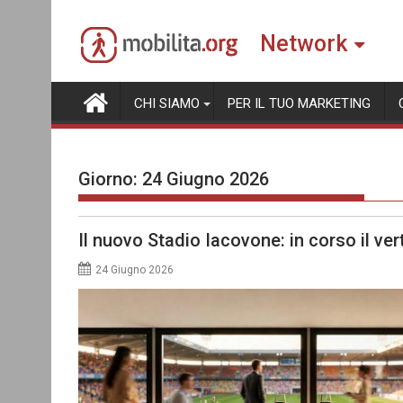
Skip
to
Network
content
CHI SIAMO
PER IL TUO MARKETING
Giorno:
24 Giugno 2026
Il nuovo Stadio Iacovone: in corso il ver
24 Giugno 2026