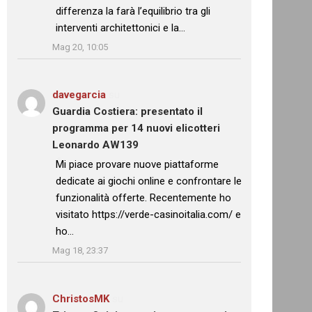
differenza la farà l’equilibrio tra gli
interventi architettonici e la…
”
Mag 20, 10:05
davegarcia
su
Guardia Costiera: presentato il
programma per 14 nuovi elicotteri
Leonardo AW139
: “
Mi piace provare nuove piattaforme
dedicate ai giochi online e confrontare le
funzionalità offerte. Recentemente ho
visitato https://verde-casinoitalia.com/ e
ho…
”
Mag 18, 23:37
ChristosMK
su