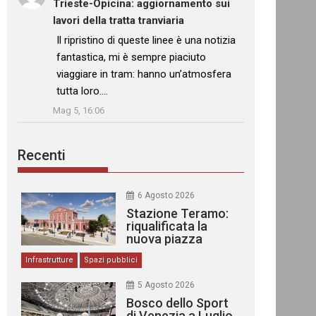
Trieste-Opicina: aggiornamento sui
lavori della tratta tranviaria
: “
Il ripristino di queste linee è una notizia
fantastica, mi è sempre piaciuto
viaggiare in tram: hanno un’atmosfera
tutta loro.…
”
Mag 5, 16:06
Recenti
6 Agosto 2026
Stazione Teramo:
riqualificata la
nuova piazza
urbana
Infrastrutture
Spazi pubblici
5 Agosto 2026
Bosco dello Sport
di Venezia a Luglio