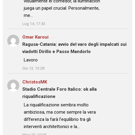
visualmente el comedor, la iluminación
juega un papel crucial. Personalmente,
me…
”
Lug 14, 17:43
Omar Karoui
su
Ragusa-Catania: avvio del varo degli impalcati sui
viadotti Dirillo e Passo Mandorlo
: “
Lavoro
”
Giu 13, 13:28
ChristosMK
su
Stadio Centrale Foro Italico: ok alla
riqualificazione
: “
La riqualificazione sembra molto
ambiziosa, ma come sempre la vera
differenza la farà l’equilibrio tra gli
interventi architettonici e la…
”
Mag 20, 10:05