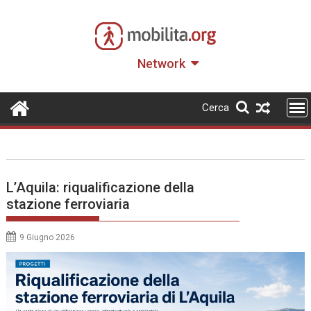
Skip
to
content
Network
Cerca
L’Aquila: riqualificazione della
stazione ferroviaria
9 Giugno 2026