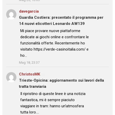
davegarcia
su
Guardia Costiera: presentato il programma per
14 nuovi elicotteri Leonardo AW139
: “
Mi piace provare nuove piattaforme
dedicate ai giochi online e confrontare le
funzionalità offerte. Recentemente ho
visitato https://verde-casinoitalia.com/ e
ho…
”
Mag 18, 23:37
ChristosMK
su
Trieste-Opicina: aggiornamento sui lavori della
tratta tranviaria
: “
Il ripristino di queste linee è una notizia
fantastica, mi è sempre piaciuto
viaggiare in tram: hanno un’atmosfera
tutta loro.…
”