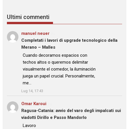
Ultimi commenti
manuel neuer
su
Completati i lavori di upgrade tecnologico della
Merano – Malles
: “
Cuando decoramos espacios con
techos altos o queremos delimitar
visualmente el comedor, la iluminación
juega un papel crucial. Personalmente,
me…
”
Lug 14, 17:43
Omar Karoui
su
Ragusa-Catania: avvio del varo degli impalcati sui
viadotti Dirillo e Passo Mandorlo
: “
Lavoro
”