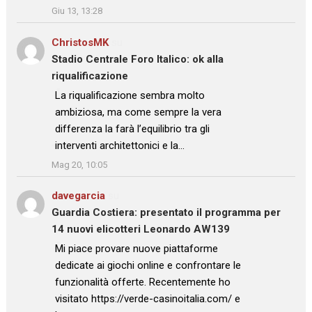
Giu 13, 13:28
ChristosMK
su
Stadio Centrale Foro Italico: ok alla
riqualificazione
: “
La riqualificazione sembra molto
ambiziosa, ma come sempre la vera
differenza la farà l’equilibrio tra gli
interventi architettonici e la…
”
Mag 20, 10:05
davegarcia
su
Guardia Costiera: presentato il programma per
14 nuovi elicotteri Leonardo AW139
: “
Mi piace provare nuove piattaforme
dedicate ai giochi online e confrontare le
funzionalità offerte. Recentemente ho
visitato https://verde-casinoitalia.com/ e