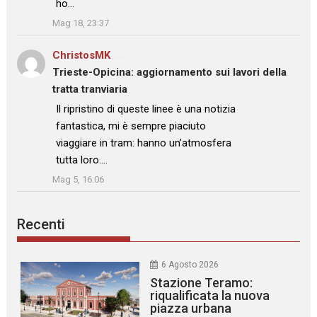
ho…
”
Mag 18, 23:37
ChristosMK
su
Trieste-Opicina: aggiornamento sui lavori della
tratta tranviaria
: “
Il ripristino di queste linee è una notizia
fantastica, mi è sempre piaciuto
viaggiare in tram: hanno un’atmosfera
tutta loro.…
”
Mag 5, 16:06
Recenti
6 Agosto 2026
Stazione Teramo:
riqualificata la nuova
piazza urbana