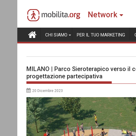
Skip
to
Network
content
CHI SIAMO
PER IL TUO MARKETING
MILANO | Parco Sieroterapico verso il 
progettazione partecipativa
20 Dicembre 2023