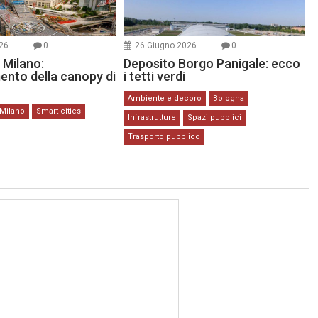
26
0
26 Giugno 2026
0
 Milano:
Deposito Borgo Panigale: ecco
nto della canopy di
i tetti verdi
Ambiente e decoro
Bologna
Milano
Smart cities
Infrastrutture
Spazi pubblici
Trasporto pubblico