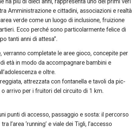
e ha più di dieci anni, rappresenta uno dei primi veri
ra Amministrazione e cittadini, associazioni e realtà
rea verde come un luogo di inclusione, fruizione
uartieri. Ecco perché sono particolarmente felice di
o tanti anni di attesa”.
ste, verranno completate le aree gioco, concepite per
ce di età in modo da accompagnare bambini e
ll’adolescenza e oltre.
eggiata, attrezzata con fontanella e tavoli da pic-
 arrivo per i fruitori del circuito di 1 km.
uni punti di accesso, passaggio e sosta: il percorso
ra l’area ‘running’ e viale dei Tigli, l’accesso