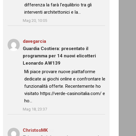
differenza la farà l’equilibrio tra gli
interventi architettonici e la…
”
Mag 20, 10:05
davegarcia
su
Guardia Costiera: presentato il
programma per 14 nuovi elicotteri
Leonardo AW139
: “
Mi piace provare nuove piattaforme
dedicate ai giochi online e confrontare le
funzionalità offerte. Recentemente ho
visitato https://verde-casinoitalia.com/ e
ho…
”
Mag 18, 23:37
ChristosMK
su