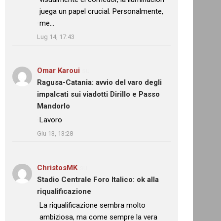
juega un papel crucial. Personalmente,
me…
”
Lug 14, 17:43
Omar Karoui
su
Ragusa-Catania: avvio del varo degli
impalcati sui viadotti Dirillo e Passo
Mandorlo
: “
Lavoro
”
Giu 13, 13:28
ChristosMK
su
Stadio Centrale Foro Italico: ok alla
riqualificazione
: “
La riqualificazione sembra molto
ambiziosa, ma come sempre la vera