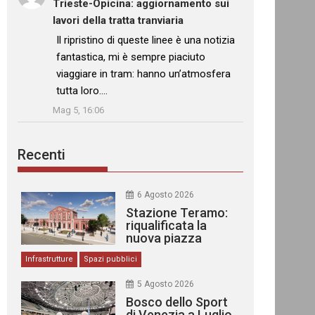
Trieste-Opicina: aggiornamento sui
lavori della tratta tranviaria
: “
Il ripristino di queste linee è una notizia
fantastica, mi è sempre piaciuto
viaggiare in tram: hanno un’atmosfera
tutta loro.…
”
Mag 5, 16:06
Recenti
6 Agosto 2026
Stazione Teramo:
riqualificata la
nuova piazza
urbana
Infrastrutture
Spazi pubblici
5 Agosto 2026
Bosco dello Sport
di Venezia a Luglio