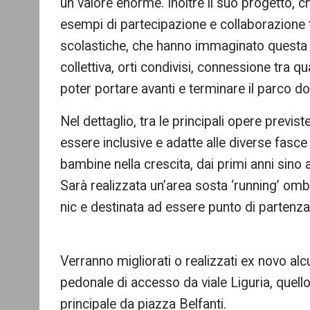
un valore enorme. Inoltre il suo progetto, ch
esempi di partecipazione e collaborazione t
scolastiche, che hanno immaginato questa a
collettiva, orti condivisi, connessione tra q
poter portare avanti e terminare il parco dop
Nel dettaglio, tra le principali opere previ
essere inclusive e adatte alle diverse fas
bambine nella crescita, dai primi anni sino a
Sarà realizzata un’area sosta ‘running’ ombr
nic e destinata ad essere punto di partenza o
Verranno migliorati o realizzati ex novo alc
pedonale di accesso da viale Liguria, quello t
principale da piazza Belfanti.