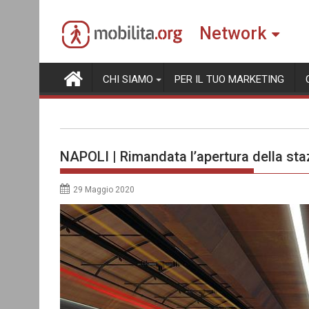
Skip
to
Network
content
CHI SIAMO
PER IL TUO MARKETING
NAPOLI | Rimandata l’apertura della sta
29 Maggio 2020