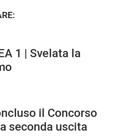
ARE:
 1 | Svelata la
omo
ncluso il Concorso
la seconda uscita