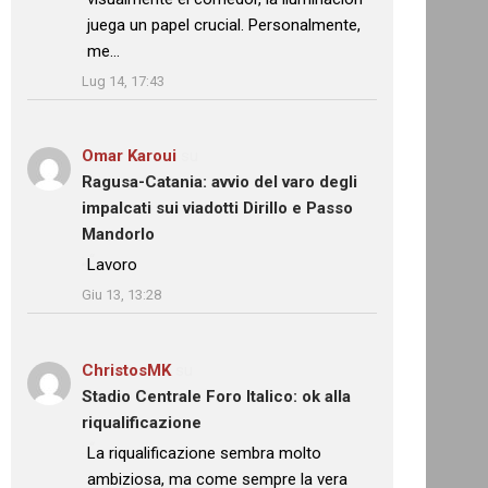
juega un papel crucial. Personalmente,
me…
”
Lug 14, 17:43
Omar Karoui
su
Ragusa-Catania: avvio del varo degli
impalcati sui viadotti Dirillo e Passo
Mandorlo
: “
Lavoro
”
Giu 13, 13:28
ChristosMK
su
Stadio Centrale Foro Italico: ok alla
riqualificazione
: “
La riqualificazione sembra molto
ambiziosa, ma come sempre la vera