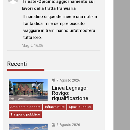
Trieste-Opicina: aggiornamento sui
lavori della tratta tranviaria
: “
Il ripristino di queste linee è una notizia
fantastica, mi è sempre piaciuto
viaggiare in tram: hanno un’atmosfera
tutta loro.…
”
Mag 5, 16:06
Recenti
7 Agosto 2026
Linea Legnago-
Rovigo:
riqualificazione
delle stazioni
Ambiente e decoro
Infrastrutture
Spazi pubblici
Trasporto pubblico
6 Agosto 2026