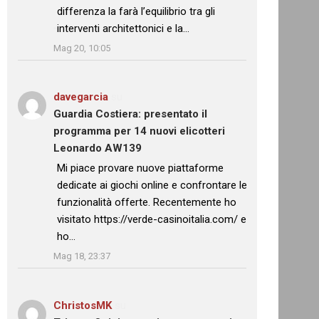
differenza la farà l’equilibrio tra gli
interventi architettonici e la…
”
Mag 20, 10:05
davegarcia
su
Guardia Costiera: presentato il
programma per 14 nuovi elicotteri
Leonardo AW139
: “
Mi piace provare nuove piattaforme
dedicate ai giochi online e confrontare le
funzionalità offerte. Recentemente ho
visitato https://verde-casinoitalia.com/ e
ho…
”
Mag 18, 23:37
ChristosMK
su