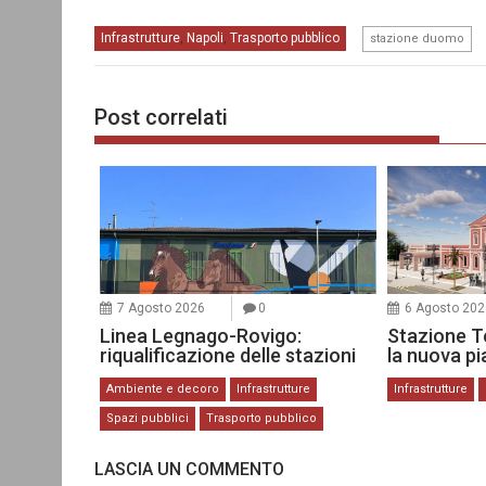
Infrastrutture
Napoli
Trasporto pubblico
,
,
stazione duomo
Post correlati
7 Agosto 2026
0
6 Agosto 202
Linea Legnago-Rovigo:
Stazione Te
riqualificazione delle stazioni
la nuova p
Ambiente e decoro
Infrastrutture
Infrastrutture
Spazi pubblici
Trasporto pubblico
LASCIA UN COMMENTO