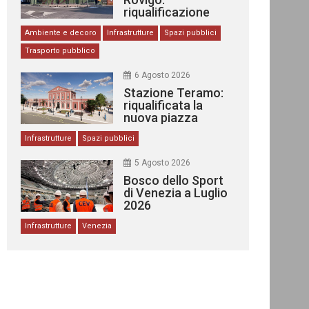
riqualificazione
delle stazioni
Ambiente e decoro
Infrastrutture
Spazi pubblici
Trasporto pubblico
6 Agosto 2026
Stazione Teramo:
riqualificata la
nuova piazza
urbana
Infrastrutture
Spazi pubblici
5 Agosto 2026
Bosco dello Sport
di Venezia a Luglio
2026
Infrastrutture
Venezia