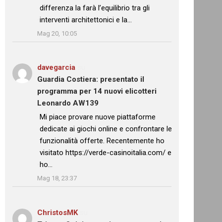
differenza la farà l’equilibrio tra gli
interventi architettonici e la…
”
Mag 20, 10:05
davegarcia
su
Guardia Costiera: presentato il
programma per 14 nuovi elicotteri
Leonardo AW139
: “
Mi piace provare nuove piattaforme
dedicate ai giochi online e confrontare le
funzionalità offerte. Recentemente ho
visitato https://verde-casinoitalia.com/ e
ho…
”
Mag 18, 23:37
ChristosMK
su