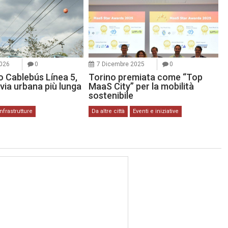
2026
0
7 Dicembre 2025
0
o Cablebús Línea 5,
Torino premiata come “Top
nivia urbana più lunga
MaaS City” per la mobilità
sostenibile
Infrastrutture
Da altre città
Eventi e iniziative