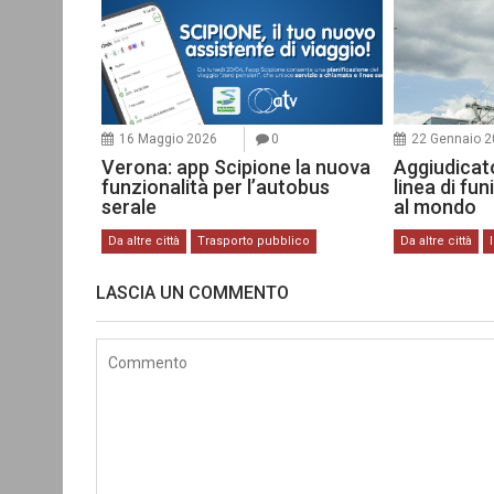
16 Maggio 2026
0
22 Gennaio 
Verona: app Scipione la nuova
Aggiudicat
funzionalità per l’autobus
linea di fu
serale
al mondo
Da altre città
Trasporto pubblico
Da altre città
LASCIA UN COMMENTO