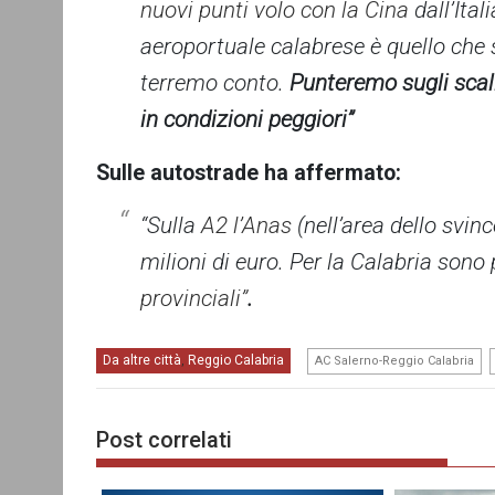
nuovi punti volo con la Cina
dall’Ita
aeroportuale calabrese è quello che 
terremo conto.
Punteremo sugli scal
in condizioni peggiori”
Sulle autostrade ha affermato:
“Sulla
A2 l’Anas
(nell’area dello svin
milioni di euro. Per la Calabria sono
provinciali”
.
,
Da altre città
Reggio Calabria
,
AC Salerno-Reggio Calabria
Post correlati