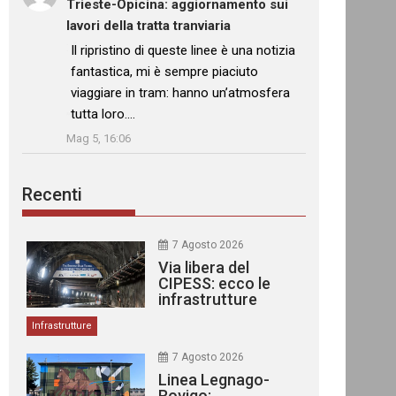
Trieste-Opicina: aggiornamento sui
lavori della tratta tranviaria
: “
Il ripristino di queste linee è una notizia
fantastica, mi è sempre piaciuto
viaggiare in tram: hanno un’atmosfera
tutta loro.…
”
Mag 5, 16:06
Recenti
7 Agosto 2026
Via libera del
CIPESS: ecco le
infrastrutture
finanziate
Infrastrutture
7 Agosto 2026
Linea Legnago-
Rovigo: