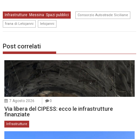
,
Infrastrutture
Messina
Spazi pubblici
,
,
Consorzio Autostrade Siciliane
,
frana di Letojanni
letojanni
Post correlati
7 Agosto 2026
0
Via libera del CIPESS: ecco le infrastrutture
finanziate
Infrastrutture