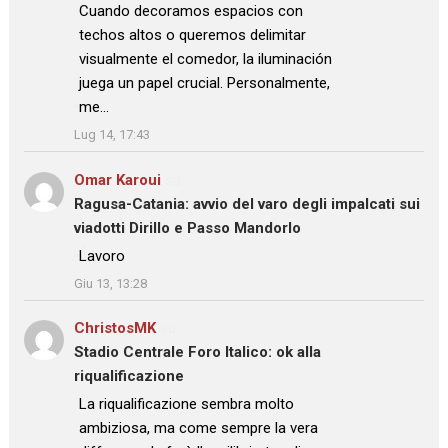
: “
Cuando decoramos espacios con
techos altos o queremos delimitar
visualmente el comedor, la iluminación
juega un papel crucial. Personalmente,
me…
”
Lug 14, 17:43
Omar Karoui
su
Ragusa-Catania: avvio del varo degli impalcati sui
viadotti Dirillo e Passo Mandorlo
: “
Lavoro
”
Giu 13, 13:28
ChristosMK
su
Stadio Centrale Foro Italico: ok alla
riqualificazione
: “
La riqualificazione sembra molto
ambiziosa, ma come sempre la vera