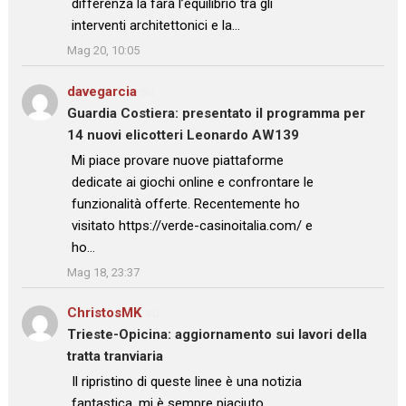
differenza la farà l’equilibrio tra gli
interventi architettonici e la…
”
Mag 20, 10:05
davegarcia
su
Guardia Costiera: presentato il programma per
14 nuovi elicotteri Leonardo AW139
: “
Mi piace provare nuove piattaforme
dedicate ai giochi online e confrontare le
funzionalità offerte. Recentemente ho
visitato https://verde-casinoitalia.com/ e
ho…
”
Mag 18, 23:37
ChristosMK
su
Trieste-Opicina: aggiornamento sui lavori della
tratta tranviaria
: “
Il ripristino di queste linee è una notizia
fantastica, mi è sempre piaciuto