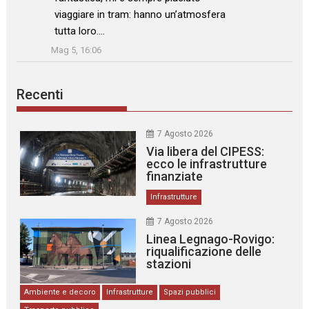
viaggiare in tram: hanno un’atmosfera
tutta loro.…
”
Mag 5, 16:06
Recenti
7 Agosto 2026
Via libera del CIPESS:
ecco le infrastrutture
finanziate
Infrastrutture
7 Agosto 2026
Linea Legnago-Rovigo:
riqualificazione delle
stazioni
Ambiente e decoro
Infrastrutture
Spazi pubblici