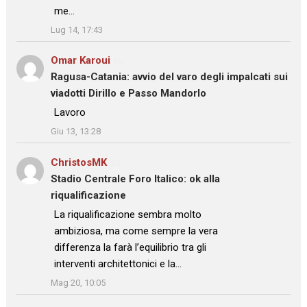
me…
”
Lug 14, 17:43
Omar Karoui
su
Ragusa-Catania: avvio del varo degli impalcati sui
viadotti Dirillo e Passo Mandorlo
: “
Lavoro
”
Giu 13, 13:28
ChristosMK
su
Stadio Centrale Foro Italico: ok alla
riqualificazione
: “
La riqualificazione sembra molto
ambiziosa, ma come sempre la vera
differenza la farà l’equilibrio tra gli
interventi architettonici e la…
”
Mag 20, 10:05