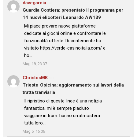
davegarcia
su
Guardia Costiera: presentato il programma per
14 nuovi elicotteri Leonardo AW139
: “
Mi piace provare nuove piattaforme
dedicate ai giochi online e confrontare le
funzionalità offerte. Recentemente ho
visitato https://verde-casinoitalia.com/ e
ho…
”
Mag 18, 23:37
ChristosMK
su
Trieste-Opicina: aggiornamento sui lavori della
tratta tranviaria
: “
Il ripristino di queste linee è una notizia
fantastica, mi è sempre piaciuto
viaggiare in tram: hanno un’atmosfera
tutta loro.…
”
Mag 5, 16:06