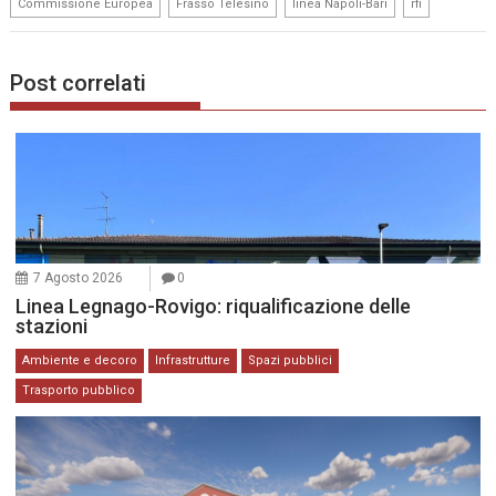
,
,
,
Commissione Europea
Frasso Telesino
linea Napoli-Bari
rfi
Post correlati
7 Agosto 2026
0
Linea Legnago-Rovigo: riqualificazione delle
stazioni
Ambiente e decoro
Infrastrutture
Spazi pubblici
Trasporto pubblico