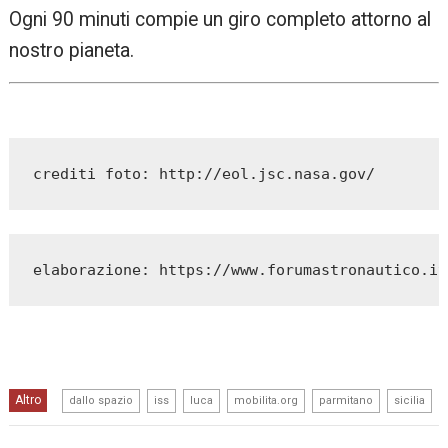
Ogni 90 minuti compie un giro completo attorno al
nostro pianeta.
crediti foto: http://eol.jsc.nasa.gov/
elaborazione: 
https://www.forumastronautico.it
,
,
,
,
,
Altro
dallo spazio
iss
luca
mobilita.org
parmitano
sicilia