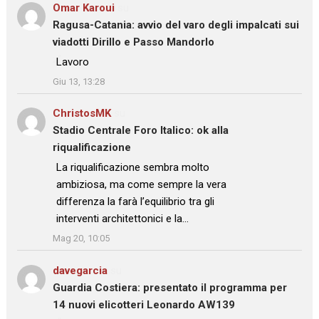
Omar Karoui
su
Ragusa-Catania: avvio del varo degli impalcati sui
viadotti Dirillo e Passo Mandorlo
: “
Lavoro
”
Giu 13, 13:28
ChristosMK
su
Stadio Centrale Foro Italico: ok alla
riqualificazione
: “
La riqualificazione sembra molto
ambiziosa, ma come sempre la vera
differenza la farà l’equilibrio tra gli
interventi architettonici e la…
”
Mag 20, 10:05
davegarcia
su
Guardia Costiera: presentato il programma per
14 nuovi elicotteri Leonardo AW139