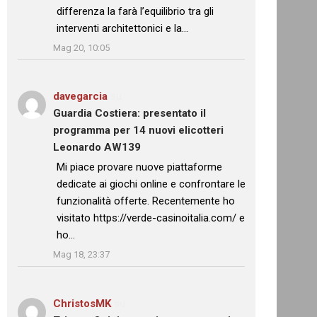
differenza la farà l’equilibrio tra gli
interventi architettonici e la…
”
Mag 20, 10:05
davegarcia
su
Guardia Costiera: presentato il
programma per 14 nuovi elicotteri
Leonardo AW139
: “
Mi piace provare nuove piattaforme
dedicate ai giochi online e confrontare le
funzionalità offerte. Recentemente ho
visitato https://verde-casinoitalia.com/ e
ho…
”
Mag 18, 23:37
ChristosMK
su