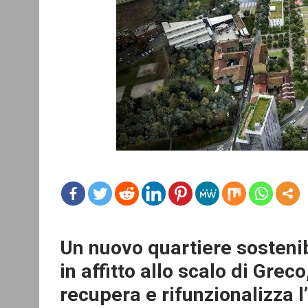
mo
re
Un nuovo quartiere sostenib
in affitto allo scalo di Grec
recupera e rifunzionalizza l