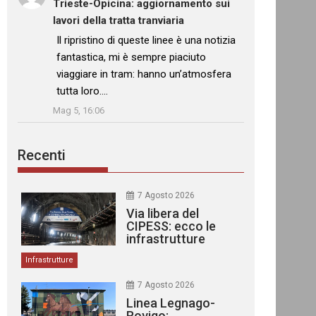
Trieste-Opicina: aggiornamento sui
lavori della tratta tranviaria
: “
Il ripristino di queste linee è una notizia
fantastica, mi è sempre piaciuto
viaggiare in tram: hanno un’atmosfera
tutta loro.…
”
Mag 5, 16:06
Recenti
7 Agosto 2026
Via libera del
CIPESS: ecco le
infrastrutture
finanziate
Infrastrutture
7 Agosto 2026
Linea Legnago-
Rovigo: