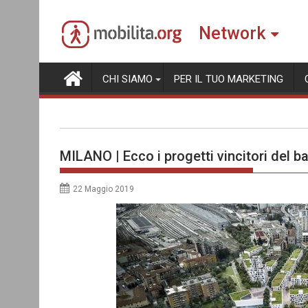
Skip
to
Network
content
CHI SIAMO
PER IL TUO MARKETING
MILANO | Ecco i progetti vincitori del b
22 Maggio 2019