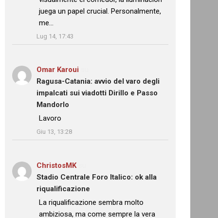
juega un papel crucial. Personalmente,
me…
”
Lug 14, 17:43
Omar Karoui
su
Ragusa-Catania: avvio del varo degli
impalcati sui viadotti Dirillo e Passo
Mandorlo
: “
Lavoro
”
Giu 13, 13:28
ChristosMK
su
Stadio Centrale Foro Italico: ok alla
riqualificazione
: “
La riqualificazione sembra molto
ambiziosa, ma come sempre la vera