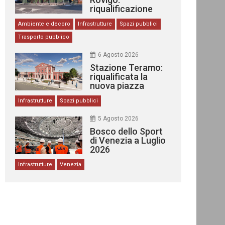
riqualificazione
delle stazioni
Ambiente e decoro
Infrastrutture
Spazi pubblici
Trasporto pubblico
6 Agosto 2026
Stazione Teramo:
riqualificata la
nuova piazza
urbana
Infrastrutture
Spazi pubblici
5 Agosto 2026
Bosco dello Sport
di Venezia a Luglio
2026
Infrastrutture
Venezia