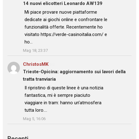
14 nuovi elicotteri Leonardo AW139
: “
Mi piace provare nuove piattaforme
dedicate ai giochi online e confrontare le
funzionalità offerte. Recentemente ho
visitato https://verde-casinoitalia.com/ e
ho…
”
Mag 18, 23:37
ChristosMK
su
Trieste-Opicina: aggiornamento sui lavori della
tratta tranviaria
: “
Il ripristino di queste linee è una notizia
fantastica, mi è sempre piaciuto
viaggiare in tram: hanno un’atmosfera
tutta loro.…
”
Mag 5, 16:06
Recenti