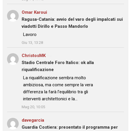
Omar Karoui
su
Ragusa-Catania: avvio del varo degli impalcati sui
viadotti Dirillo e Passo Mandorlo
: “
Lavoro
”
Giu 13, 13:28
ChristosMK
su
Stadio Centrale Foro Italico: ok alla
riqualificazione
: “
La riqualificazione sembra molto
ambiziosa, ma come sempre la vera
differenza la farà l’equilibrio tra gli
interventi architettonici e la…
”
Mag 20, 10:05
davegarcia
su
Guardia Costiera: presentato il programma per