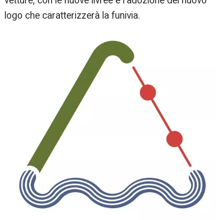
vetture, con le nuove livree e l’adozione del nuovo
logo che caratterizzerà la funivia.