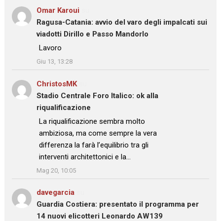
Omar Karoui
su
Ragusa-Catania: avvio del varo degli impalcati sui
viadotti Dirillo e Passo Mandorlo
: “
Lavoro
”
Giu 13, 13:28
ChristosMK
su
Stadio Centrale Foro Italico: ok alla
riqualificazione
: “
La riqualificazione sembra molto
ambiziosa, ma come sempre la vera
differenza la farà l’equilibrio tra gli
interventi architettonici e la…
”
Mag 20, 10:05
davegarcia
su
Guardia Costiera: presentato il programma per
14 nuovi elicotteri Leonardo AW139