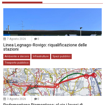
7 Agosto 2026
0
Linea Legnago-Rovigo: riqualificazione delle
stazioni
Ambiente e decoro
Infrastrutture
Spazi pubblici
Trasporto pubblico
3 Agosto 2026
0
Pedemontana Piemontese: al via i lavori di