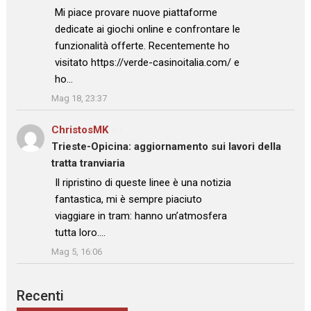
: “
Mi piace provare nuove piattaforme
dedicate ai giochi online e confrontare le
funzionalità offerte. Recentemente ho
visitato https://verde-casinoitalia.com/ e
ho…
”
Mag 18, 23:37
ChristosMK
su
Trieste-Opicina: aggiornamento sui lavori della
tratta tranviaria
: “
Il ripristino di queste linee è una notizia
fantastica, mi è sempre piaciuto
viaggiare in tram: hanno un’atmosfera
tutta loro.…
”
Mag 5, 16:06
Recenti