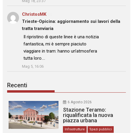
Mag 18, 23:37
ChristosMK
su
Trieste-Opicina: aggiornamento sui lavori della
tratta tranviaria
: “
Il ripristino di queste linee è una notizia
fantastica, mi è sempre piaciuto
viaggiare in tram: hanno un’atmosfera
tutta loro.…
”
Mag 5, 16:06
Recenti
6 Agosto 2026
Stazione Teramo:
riqualificata la nuova
piazza urbana
Infrastrutture
Spazi pubblici