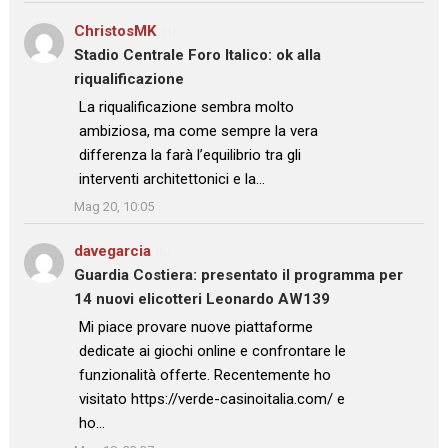
ChristosMK
su
Stadio Centrale Foro Italico: ok alla
riqualificazione
: “
La riqualificazione sembra molto
ambiziosa, ma come sempre la vera
differenza la farà l’equilibrio tra gli
interventi architettonici e la…
”
Mag 20, 10:05
davegarcia
su
Guardia Costiera: presentato il programma per
14 nuovi elicotteri Leonardo AW139
: “
Mi piace provare nuove piattaforme
dedicate ai giochi online e confrontare le
funzionalità offerte. Recentemente ho
visitato https://verde-casinoitalia.com/ e
ho…
”