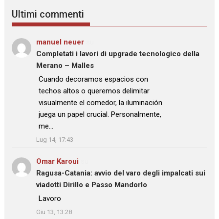
Ultimi commenti
manuel neuer
su
Completati i lavori di upgrade tecnologico della
Merano – Malles
: “
Cuando decoramos espacios con
techos altos o queremos delimitar
visualmente el comedor, la iluminación
juega un papel crucial. Personalmente,
me…
”
Lug 14, 17:43
Omar Karoui
su
Ragusa-Catania: avvio del varo degli impalcati sui
viadotti Dirillo e Passo Mandorlo
: “
Lavoro
”
Giu 13, 13:28