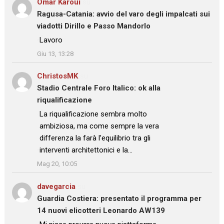
Omar Karoui
su
Ragusa-Catania: avvio del varo degli impalcati sui
viadotti Dirillo e Passo Mandorlo
: “
Lavoro
”
Giu 13, 13:28
ChristosMK
su
Stadio Centrale Foro Italico: ok alla
riqualificazione
: “
La riqualificazione sembra molto
ambiziosa, ma come sempre la vera
differenza la farà l’equilibrio tra gli
interventi architettonici e la…
”
Mag 20, 10:05
davegarcia
su
Guardia Costiera: presentato il programma per
14 nuovi elicotteri Leonardo AW139
: “