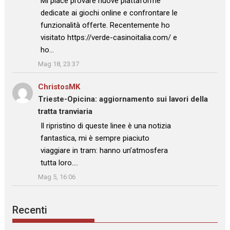
Mi piace provare nuove piattaforme
dedicate ai giochi online e confrontare le
funzionalità offerte. Recentemente ho
visitato https://verde-casinoitalia.com/ e
ho…
”
Mag 18, 23:37
ChristosMK
su
Trieste-Opicina: aggiornamento sui lavori della
tratta tranviaria
: “
Il ripristino di queste linee è una notizia
fantastica, mi è sempre piaciuto
viaggiare in tram: hanno un’atmosfera
tutta loro.…
”
Mag 5, 16:06
Recenti