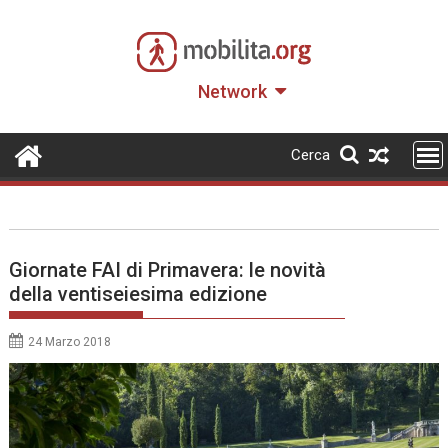
Skip
to
content
Network
Cerca
Giornate FAI di Primavera: le novità
della ventiseiesima edizione
24 Marzo 2018