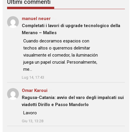
Ultimi commenti
manuel neuer
su
Completati i lavori di upgrade tecnologico della
Merano – Malles
: “
Cuando decoramos espacios con
techos altos o queremos delimitar
visualmente el comedor, la iluminación
juega un papel crucial. Personalmente,
me…
”
Lug 14, 17:43
Omar Karoui
su
Ragusa-Catania: avvio del varo degli impalcati sui
viadotti Dirillo e Passo Mandorlo
: “
Lavoro
”
Giu 13, 13:28