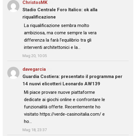
ChristosMK
su
Stadio Centrale Foro Italico: ok alla
riqualificazione
: “
La riqualificazione sembra molto
ambiziosa, ma come sempre la vera
differenza la farà l’equilibrio tra gli
interventi architettonici e la…
”
Mag 20, 10:05
davegarcia
su
Guardia Costiera: presentato il programma per
14 nuovi elicotteri Leonardo AW139
: “
Mi piace provare nuove piattaforme
dedicate ai giochi online e confrontare le
funzionalità offerte. Recentemente ho
visitato https://verde-casinoitalia.com/ e
ho…
”
Mag 18, 23:37