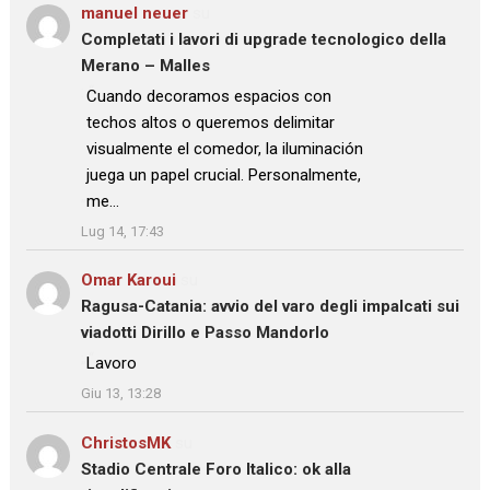
manuel neuer
su
Completati i lavori di upgrade tecnologico della
Merano – Malles
: “
Cuando decoramos espacios con
techos altos o queremos delimitar
visualmente el comedor, la iluminación
juega un papel crucial. Personalmente,
me…
”
Lug 14, 17:43
Omar Karoui
su
Ragusa-Catania: avvio del varo degli impalcati sui
viadotti Dirillo e Passo Mandorlo
: “
Lavoro
”
Giu 13, 13:28
ChristosMK
su
Stadio Centrale Foro Italico: ok alla