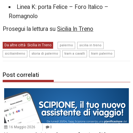
Linea K: porta Felice – Foro Italico –
Romagnolo
Prosegui la lettura su
Sicilia In Treno
,
,
Da altre città
Sicilia in Treno
,
palermo
sicilia in treno
,
,
,
siciliaintreno
storia di palermo
tram a cavalli
tram palermo
Post correlati
16 Maggio 2026
0