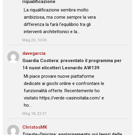
riqualificazione
: “
La riqualificazione sembra molto
ambiziosa, ma come sempre la vera
differenza la farà l’equilibrio tra gli
interventi architettonici e la…
”
Mag 20, 10:05
davegarcia
su
Guardia Costiera: presentato il programma per
14 nuovi elicotteri Leonardo AW139
: “
Mi piace provare nuove piattaforme
dedicate ai giochi online e confrontare le
funzionalità offerte. Recentemente ho
visitato https://verde-casinoitalia.com/ e
ho…
”
Mag 18, 23:37
ChristosMK
su
Trieste-Opicina: aggiornamento sui lavori della