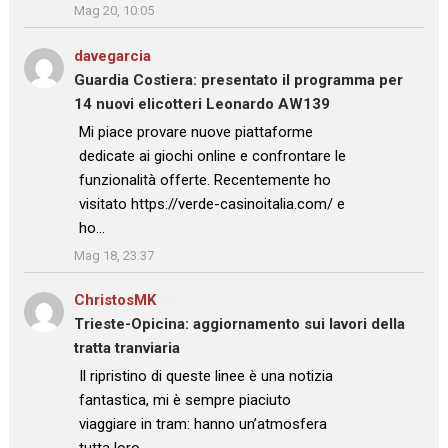
Mag 20, 10:05
davegarcia
su
Guardia Costiera: presentato il programma per
14 nuovi elicotteri Leonardo AW139
: “
Mi piace provare nuove piattaforme
dedicate ai giochi online e confrontare le
funzionalità offerte. Recentemente ho
visitato https://verde-casinoitalia.com/ e
ho…
”
Mag 18, 23:37
ChristosMK
su
Trieste-Opicina: aggiornamento sui lavori della
tratta tranviaria
: “
Il ripristino di queste linee è una notizia
fantastica, mi è sempre piaciuto
viaggiare in tram: hanno un’atmosfera