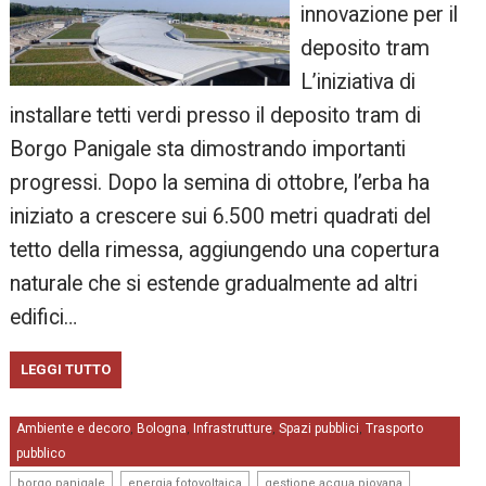
innovazione per il
deposito tram
L’iniziativa di
installare tetti verdi presso il deposito tram di
Borgo Panigale sta dimostrando importanti
progressi. Dopo la semina di ottobre, l’erba ha
iniziato a crescere sui 6.500 metri quadrati del
tetto della rimessa, aggiungendo una copertura
naturale che si estende gradualmente ad altri
edifici…
LEGGI TUTTO
Ambiente e decoro
Bologna
Infrastrutture
Spazi pubblici
Trasporto
,
,
,
,
pubblico
,
,
,
borgo panigale
energia fotovoltaica
gestione acqua piovana