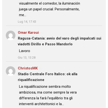
visualmente el comedor, la iluminación
juega un papel crucial. Personalmente,
me…
”
Lug 14, 17:43
Omar Karoui
su
Ragusa-Catania: avvio del varo degli impalcati sui
viadotti Dirillo e Passo Mandorlo
: “
Lavoro
”
Giu 13, 13:28
ChristosMK
su
Stadio Centrale Foro Italico: ok alla
riqualificazione
: “
La riqualificazione sembra molto
ambiziosa, ma come sempre la vera
differenza la farà l’equilibrio tra gli
interventi architettonici e la…
”