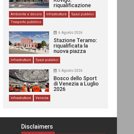
riqualificazione
delle stazioni
Ambiente e decoro
Infrastrutture
Spazi pubblici
Trasporto pubblico
6 Agosto 2026
Stazione Teramo:
riqualificata la
nuova piazza
urbana
Infrastrutture
Spazi pubblici
5 Agosto 2026
Bosco dello Sport
di Venezia a Luglio
2026
Infrastrutture
Venezia
Disclaimers