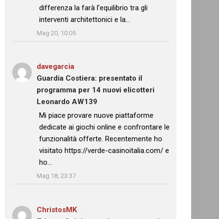
differenza la farà l’equilibrio tra gli
interventi architettonici e la…
”
Mag 20, 10:05
davegarcia
su
Guardia Costiera: presentato il
programma per 14 nuovi elicotteri
Leonardo AW139
: “
Mi piace provare nuove piattaforme
dedicate ai giochi online e confrontare le
funzionalità offerte. Recentemente ho
visitato https://verde-casinoitalia.com/ e
ho…
”
Mag 18, 23:37
ChristosMK
su