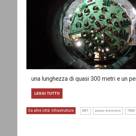
una lunghezza di quasi 300 metri e un p
LEGGI TUTTO
,
,
Da altre città
Infrastrutture
,
BBT
passo brennero
TBM 