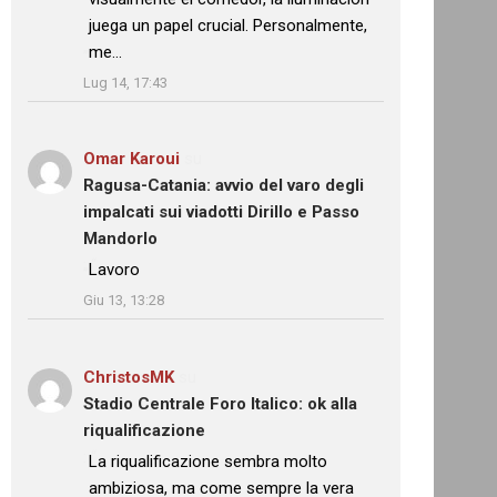
juega un papel crucial. Personalmente,
me…
”
Lug 14, 17:43
Omar Karoui
su
Ragusa-Catania: avvio del varo degli
impalcati sui viadotti Dirillo e Passo
Mandorlo
: “
Lavoro
”
Giu 13, 13:28
ChristosMK
su
Stadio Centrale Foro Italico: ok alla
riqualificazione
: “
La riqualificazione sembra molto
ambiziosa, ma come sempre la vera