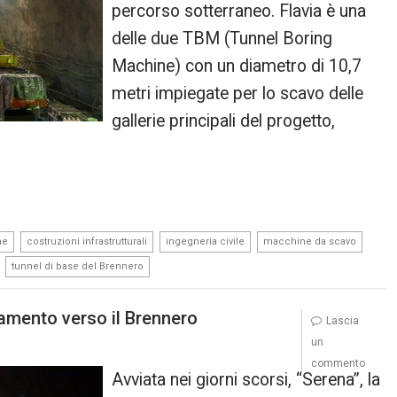
percorso sotterraneo. Flavia è una
delle due TBM (Tunnel Boring
Machine) con un diametro di 10,7
metri impiegate per lo scavo delle
gallerie principali del progetto,
,
,
,
,
ne
costruzioni infrastrutturali
ingegneria civile
macchine da scavo
,
tunnel di base del Brennero
zamento verso il Brennero
Lascia
un
commento
Avviata nei giorni scorsi, “Serena”, la