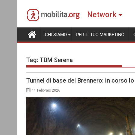
Skip
to
Network
content
CHI SIAMO
PER IL TUO MARKETING
Tag:
TBM Serena
Tunnel di base del Brennero: in corso l
11 Febbraio 2026