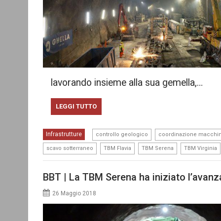
lavorando insieme alla sua gemella,…
LEGGI TUTTO
,
Infrastrutture
controllo geologico
coordinazione macchi
,
,
,
scavo sotterraneo
TBM Flavia
TBM Serena
TBM Virginia
BBT | La TBM Serena ha iniziato l’avan
26 Maggio 2018