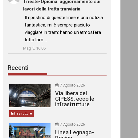
Trieste-Opicina: aggiornamento sui
lavori della tratta tranviaria
: “
Il ripristino di queste linee è una notizia
fantastica, mi è sempre piaciuto
viaggiare in tram: hanno un’atmosfera
tutta loro.…
”
Mag 5, 16:06
Recenti
7 Agosto 2026
Via libera del
CIPESS: ecco le
infrastrutture
finanziate
Infrastrutture
7 Agosto 2026
Linea Legnago-
Rovigo: