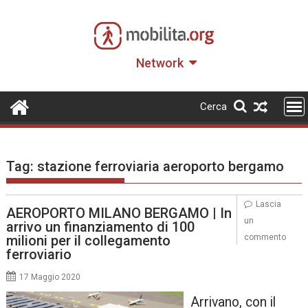
Skip
to
content
Network
Cerca
Tag:
stazione ferroviaria aeroporto bergamo
Lascia
AEROPORTO MILANO BERGAMO | In
un
arrivo un finanziamento di 100
milioni per il collegamento
commento
ferroviario
17 Maggio 2020
Arrivano, con il