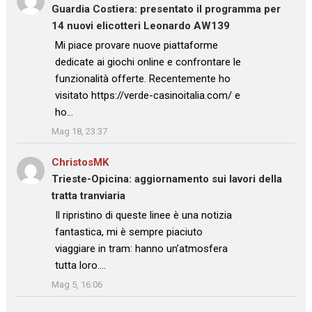
Guardia Costiera: presentato il programma per
14 nuovi elicotteri Leonardo AW139
: “
Mi piace provare nuove piattaforme
dedicate ai giochi online e confrontare le
funzionalità offerte. Recentemente ho
visitato https://verde-casinoitalia.com/ e
ho…
”
Mag 18, 23:37
ChristosMK
su
Trieste-Opicina: aggiornamento sui lavori della
tratta tranviaria
: “
Il ripristino di queste linee è una notizia
fantastica, mi è sempre piaciuto
viaggiare in tram: hanno un’atmosfera
tutta loro.…
”
Mag 5, 16:06