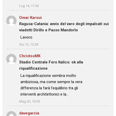
Lug 14, 17:43
Omar Karoui
su
Ragusa-Catania: avvio del varo degli impalcati sui
viadotti Dirillo e Passo Mandorlo
: “
Lavoro
”
Giu 13, 13:28
ChristosMK
su
Stadio Centrale Foro Italico: ok alla
riqualificazione
: “
La riqualificazione sembra molto
ambiziosa, ma come sempre la vera
differenza la farà l’equilibrio tra gli
interventi architettonici e la…
”
Mag 20, 10:05
davegarcia
su