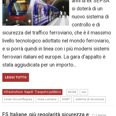
anni la ex SEPSA
si doterà di un
nuovo sistema di
controllo e di
sicurezza del traffico ferroviario, che è il massimo
livello tecnologico adottato nel mondo ferroviario,
e si porrà quindi in linea con i più moderni sistemi
ferroviari italiani ed europei. La gara d’appalto è
stata aggiudicata per un importo…
LEGGI TUTTO
,
,
Infrastrutture
Napoli
Trasporto pubblico
,
,
ACCM
eav
,
,
,
Linea Circumflegrea
linea cumana
SCMT
sistema di sicurezza
FS Italiane, più regolarità sicurezza e
Lascia