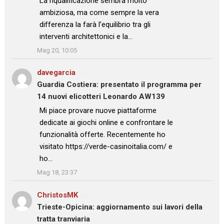
La riqualificazione sembra molto
ambiziosa, ma come sempre la vera
differenza la farà l’equilibrio tra gli
interventi architettonici e la…
”
Mag 20, 10:05
davegarcia
su
Guardia Costiera: presentato il programma per
14 nuovi elicotteri Leonardo AW139
: “
Mi piace provare nuove piattaforme
dedicate ai giochi online e confrontare le
funzionalità offerte. Recentemente ho
visitato https://verde-casinoitalia.com/ e
ho…
”
Mag 18, 23:37
ChristosMK
su
Trieste-Opicina: aggiornamento sui lavori della
tratta tranviaria