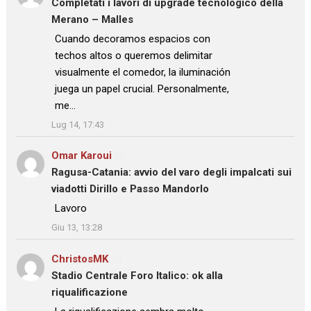
Completati i lavori di upgrade tecnologico della
Merano – Malles
: “
Cuando decoramos espacios con
techos altos o queremos delimitar
visualmente el comedor, la iluminación
juega un papel crucial. Personalmente,
me…
”
Lug 14, 17:43
Omar Karoui
su
Ragusa-Catania: avvio del varo degli impalcati sui
viadotti Dirillo e Passo Mandorlo
: “
Lavoro
”
Giu 13, 13:28
ChristosMK
su
Stadio Centrale Foro Italico: ok alla
riqualificazione
: “