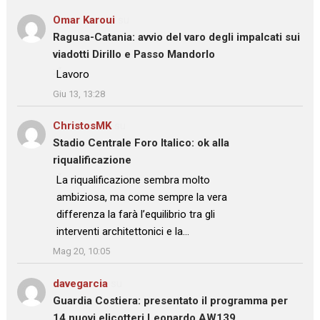
Omar Karoui
su
Ragusa-Catania: avvio del varo degli impalcati sui
viadotti Dirillo e Passo Mandorlo
: “
Lavoro
”
Giu 13, 13:28
ChristosMK
su
Stadio Centrale Foro Italico: ok alla
riqualificazione
: “
La riqualificazione sembra molto
ambiziosa, ma come sempre la vera
differenza la farà l’equilibrio tra gli
interventi architettonici e la…
”
Mag 20, 10:05
davegarcia
su
Guardia Costiera: presentato il programma per
14 nuovi elicotteri Leonardo AW139