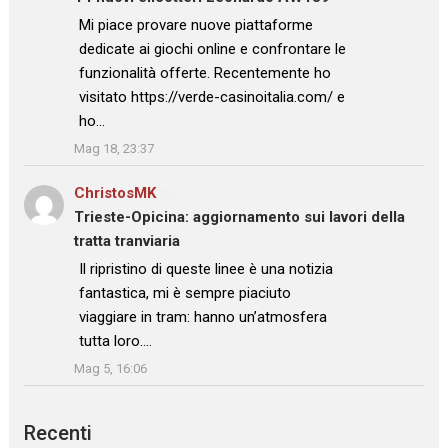
: “
Mi piace provare nuove piattaforme
dedicate ai giochi online e confrontare le
funzionalità offerte. Recentemente ho
visitato https://verde-casinoitalia.com/ e
ho…
”
Mag 18, 23:37
ChristosMK
su
Trieste-Opicina: aggiornamento sui lavori della
tratta tranviaria
: “
Il ripristino di queste linee è una notizia
fantastica, mi è sempre piaciuto
viaggiare in tram: hanno un’atmosfera
tutta loro.…
”
Mag 5, 16:06
Recenti