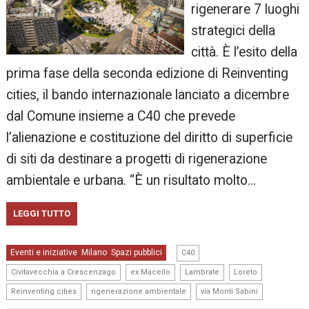
rigenerare 7 luoghi
strategici della
città. È l’esito della
prima fase della seconda edizione di Reinventing
cities, il bando internazionale lanciato a dicembre
dal Comune insieme a C40 che prevede
l’alienazione e costituzione del diritto di superficie
di siti da destinare a progetti di rigenerazione
ambientale e urbana. “È un risultato molto…
LEGGI TUTTO
,
Eventi e iniziative
Milano
Spazi pubblici
,
,
C40
,
,
,
,
Civitavecchia a Crescenzago
ex Macello
Lambrate
Loreto
,
,
Reinventing cities
rigenerazione ambientale
via Monti Sabini