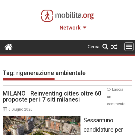
Skip
to
content
Network
Cerca
Tag:
rigenerazione ambientale
Lascia
MILANO | Reinventing cities oltre 60
un
proposte per i 7 siti milanesi
commento
6 Giugno 2020
Sessantuno
candidature per