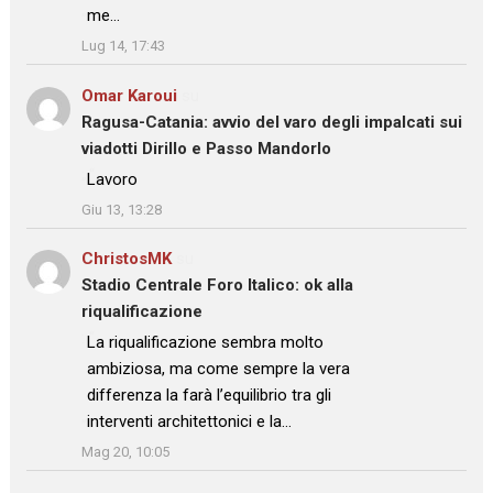
me…
”
Lug 14, 17:43
Omar Karoui
su
Ragusa-Catania: avvio del varo degli impalcati sui
viadotti Dirillo e Passo Mandorlo
: “
Lavoro
”
Giu 13, 13:28
ChristosMK
su
Stadio Centrale Foro Italico: ok alla
riqualificazione
: “
La riqualificazione sembra molto
ambiziosa, ma come sempre la vera
differenza la farà l’equilibrio tra gli
interventi architettonici e la…
”
Mag 20, 10:05