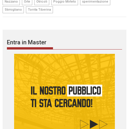
,
,
,
,
,
Nazzano
Orte
Otricoli
Poggio Mirteto
sperimentazione
,
Stimigliano
Torrita Tiberina
Entra in Master