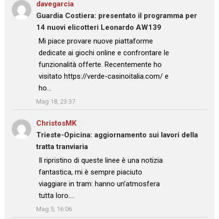
davegarcia
su
Guardia Costiera: presentato il programma per
14 nuovi elicotteri Leonardo AW139
: “
Mi piace provare nuove piattaforme
dedicate ai giochi online e confrontare le
funzionalità offerte. Recentemente ho
visitato https://verde-casinoitalia.com/ e
ho…
”
Mag 18, 23:37
ChristosMK
su
Trieste-Opicina: aggiornamento sui lavori della
tratta tranviaria
: “
Il ripristino di queste linee è una notizia
fantastica, mi è sempre piaciuto
viaggiare in tram: hanno un’atmosfera
tutta loro.…
”
Mag 5, 16:06