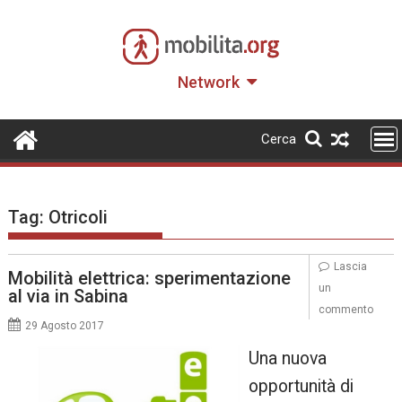
Skip
to
content
Network
Cerca
Tag:
Otricoli
Lascia
Mobilità elettrica: sperimentazione
un
al via in Sabina
commento
29 Agosto 2017
Una nuova
opportunità di