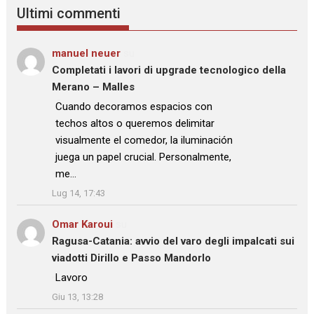
Ultimi commenti
manuel neuer
su
Completati i lavori di upgrade tecnologico della
Merano – Malles
: “
Cuando decoramos espacios con
techos altos o queremos delimitar
visualmente el comedor, la iluminación
juega un papel crucial. Personalmente,
me…
”
Lug 14, 17:43
Omar Karoui
su
Ragusa-Catania: avvio del varo degli impalcati sui
viadotti Dirillo e Passo Mandorlo
: “
Lavoro
”
Giu 13, 13:28