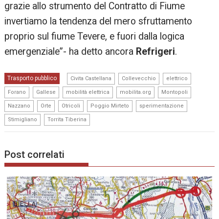
grazie allo strumento del Contratto di Fiume
invertiamo la tendenza del mero sfruttamento
proprio sul fiume Tevere, e fuori dalla logica
emergenziale”- ha detto ancora
Refrigeri
.
,
,
,
Trasporto pubblico
Civita Castellana
Collevecchio
elettrico
,
,
,
,
,
Forano
Gallese
mobilità elettrica
mobilita.org
Montopoli
,
,
,
,
,
Nazzano
Orte
Otricoli
Poggio Mirteto
sperimentazione
,
Stimigliano
Torrita Tiberina
Post correlati