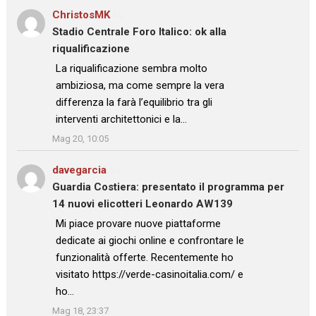
ChristosMK
su
Stadio Centrale Foro Italico: ok alla
riqualificazione
: “
La riqualificazione sembra molto
ambiziosa, ma come sempre la vera
differenza la farà l’equilibrio tra gli
interventi architettonici e la…
”
Mag 20, 10:05
davegarcia
su
Guardia Costiera: presentato il programma per
14 nuovi elicotteri Leonardo AW139
: “
Mi piace provare nuove piattaforme
dedicate ai giochi online e confrontare le
funzionalità offerte. Recentemente ho
visitato https://verde-casinoitalia.com/ e
ho…
”
Mag 18, 23:37