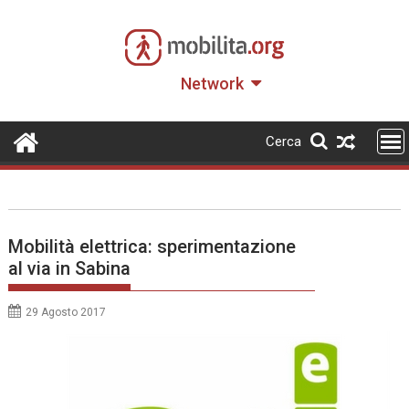
Skip
to
content
Network
Cerca
Mobilità elettrica: sperimentazione
al via in Sabina
29 Agosto 2017