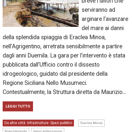
breve i lavori che
serviranno ad
arginare l’avanzare
del mare ai danni
della splendida spiaggia di Eraclea Minoa,
nell’Agrigentino, arretrata sensibilmente a partire
dagli anni Duemila. La gara per l’intervento è stata
pubblicata dall’Ufficio contro il dissesto
idrogeologico, guidato dal presidente della
Regione Siciliana Nello Musumeci.
Contestualmente, la Struttura diretta da Maurizio…
LEGGI TUTTO
,
Da altre città
Infrastrutture
Spazi pubblici
,
,
Eraclea Minoa
,
finanziamento
lavori antierosione