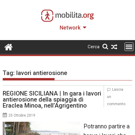
Skip
to
content
Network
Cerca
Tag:
lavori antierosione
Lascia
REGIONE SICILIANA | In gara i lavori
un
antierosione della spiaggia di
Eraclea Minoa, nell’Agrigentino
commento
25 Ottobre 2019
Potranno partire a