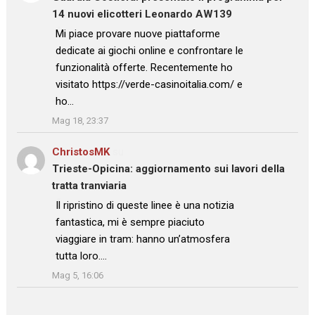
14 nuovi elicotteri Leonardo AW139
: “
Mi piace provare nuove piattaforme
dedicate ai giochi online e confrontare le
funzionalità offerte. Recentemente ho
visitato https://verde-casinoitalia.com/ e
ho…
”
Mag 18, 23:37
ChristosMK
su
Trieste-Opicina: aggiornamento sui lavori della
tratta tranviaria
: “
Il ripristino di queste linee è una notizia
fantastica, mi è sempre piaciuto
viaggiare in tram: hanno un’atmosfera
tutta loro.…
”
Mag 5, 16:06