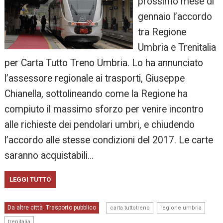
prossimo mese di
gennaio l’accordo
tra Regione
Umbria e Trenitalia
per Carta Tutto Treno Umbria. Lo ha annunciato
l’assessore regionale ai trasporti, Giuseppe
Chianella, sottolineando come la Regione ha
compiuto il massimo sforzo per venire incontro
alle richieste dei pendolari umbri, e chiudendo
l’accordo alle stesse condizioni del 2017. Le carte
saranno acquistabili…
LEGGI TUTTO
,
,
Da altre città
Trasporto pubblico
,
carta tuttotreno
regione umbria
trenitalia