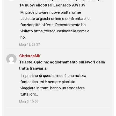
14 nuovi elicotteri Leonardo AW139
: “
Mi piace provare nuove piattaforme
dedicate ai giochi online e confrontare le
funzionalità offerte. Recentemente ho
visitato https://verde-casinoitalia.com/ e
ho…
”
Mag 18, 23:37
ChristosMK
su
Trieste-Opicina: aggiornamento sui lavori della
tratta tranviaria
: “
Il ripristino di queste linee è una notizia
fantastica, mi è sempre piaciuto
viaggiare in tram: hanno un’atmosfera
tutta loro.…
”
Mag 5, 16:06