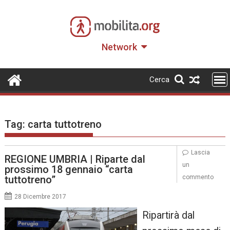
Skip
to
content
Network
Cerca
Tag:
carta tuttotreno
Lascia
REGIONE UMBRIA | Riparte dal
un
prossimo 18 gennaio “carta
tuttotreno”
commento
28 Dicembre 2017
Ripartirà dal