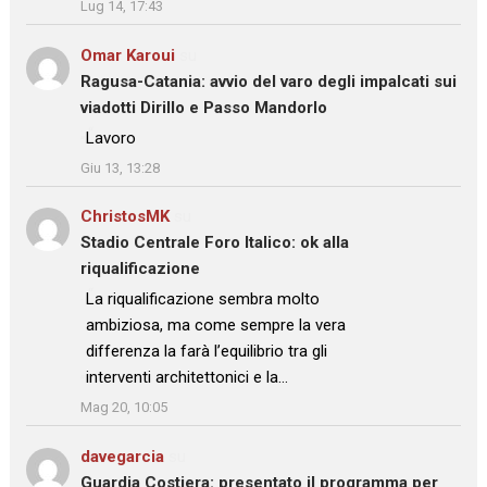
Lug 14, 17:43
Omar Karoui
su
Ragusa-Catania: avvio del varo degli impalcati sui
viadotti Dirillo e Passo Mandorlo
: “
Lavoro
”
Giu 13, 13:28
ChristosMK
su
Stadio Centrale Foro Italico: ok alla
riqualificazione
: “
La riqualificazione sembra molto
ambiziosa, ma come sempre la vera
differenza la farà l’equilibrio tra gli
interventi architettonici e la…
”
Mag 20, 10:05
davegarcia
su
Guardia Costiera: presentato il programma per