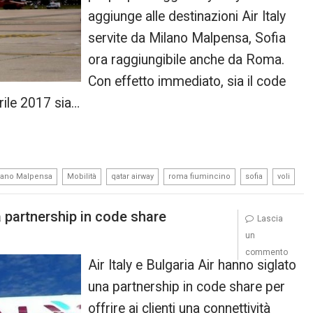
aggiunge alle destinazioni Air Italy
servite da Milano Malpensa, Sofia
ora raggiungibile anche da Roma.
Con effetto immediato, sia il code
rile 2017 sia…
,
,
,
,
,
lano Malpensa
Mobilità
qatar airway
roma fiumincino
sofia
voli
na partnership in code share
Lascia
un
commento
Air Italy e Bulgaria Air hanno siglato
una partnership in code share per
offrire ai clienti una connettività