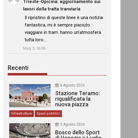
Trieste-Opicina: aggiornamento sui
lavori della tratta tranviaria
: “
Il ripristino di queste linee è una notizia
fantastica, mi è sempre piaciuto
viaggiare in tram: hanno un’atmosfera
tutta loro.…
”
Mag 5, 16:06
Recenti
6 Agosto 2026
Stazione Teramo:
riqualificata la
nuova piazza
urbana
Infrastrutture
Spazi pubblici
5 Agosto 2026
Bosco dello Sport
di Venezia a Luglio