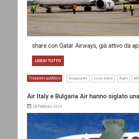
share con Qatar Airways, già attivo da ap
LEGGI TUTTO
,
,
,
Trasporto pubblico
Bulgaria Air
code-share
flight
Mi
Air Italy e Bulgaria Air hanno siglato u
28 Febbraio 2019