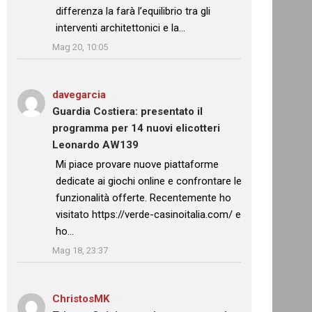
differenza la farà l’equilibrio tra gli
interventi architettonici e la…
”
Mag 20, 10:05
davegarcia
su
Guardia Costiera: presentato il
programma per 14 nuovi elicotteri
Leonardo AW139
: “
Mi piace provare nuove piattaforme
dedicate ai giochi online e confrontare le
funzionalità offerte. Recentemente ho
visitato https://verde-casinoitalia.com/ e
ho…
”
Mag 18, 23:37
ChristosMK
su