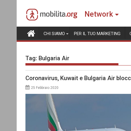
Skip
to
Network
content
CHI SIAMO
PER IL TUO MARKETING
Tag:
Bulgaria Air
Coronavirus, Kuwait e Bulgaria Air bloccan
25 Febbraio 2020