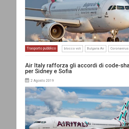
,
,
Trasporto pubblico
blocco voli
Bulgaria Air
Coronavirus
Air Italy rafforza gli accordi di code-s
per Sidney e Sofia
2 Agosto 2019