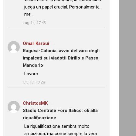
juega un papel crucial. Personalmente,
me…
”
Lug 14, 17:43
Omar Karoui
su
Ragusa-Catania: avvio del varo degli
impalcati sui viadotti Dirillo e Passo
Mandorlo
: “
Lavoro
”
Giu 13, 13:28
ChristosMK
su
Stadio Centrale Foro Italico: ok alla
riqualificazione
: “
La riqualificazione sembra molto
ambiziosa, ma come sempre la vera