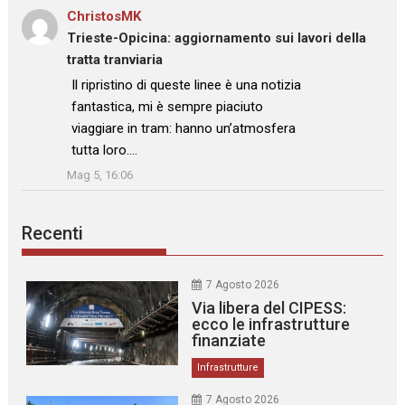
ChristosMK
su
Trieste-Opicina: aggiornamento sui lavori della
tratta tranviaria
: “
Il ripristino di queste linee è una notizia
fantastica, mi è sempre piaciuto
viaggiare in tram: hanno un’atmosfera
tutta loro.…
”
Mag 5, 16:06
Recenti
7 Agosto 2026
Via libera del CIPESS:
ecco le infrastrutture
finanziate
Infrastrutture
7 Agosto 2026