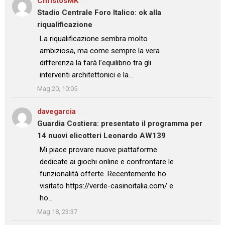
ChristosMK
su
Stadio Centrale Foro Italico: ok alla
riqualificazione
: “
La riqualificazione sembra molto
ambiziosa, ma come sempre la vera
differenza la farà l’equilibrio tra gli
interventi architettonici e la…
”
Mag 20, 10:05
davegarcia
su
Guardia Costiera: presentato il programma per
14 nuovi elicotteri Leonardo AW139
: “
Mi piace provare nuove piattaforme
dedicate ai giochi online e confrontare le
funzionalità offerte. Recentemente ho
visitato https://verde-casinoitalia.com/ e
ho…
”
Mag 18, 23:37