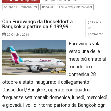
Roma
Trasporto pubblico
,
aeroporto roma fiumicino
,
,
Aeroporto Suvarnabhumi
Bangkok
Thai Airways International
Con Eurowings da Düsseldorf a
Lascia
Bangkok a partire da € 199,99
un
commento
29 Ottobre 2018
Eurowings vola
verso una delle
mete più amate al
mondo: ieri
domenica 28
ottobre è stato inaugurato il collegamento
Düsseldorf/Bangkok, operato con quattro
frequenze settimanali: domenica, lunedì, mercoledì
e giovedì. I voli di ritorno partono da Bangkok ogni