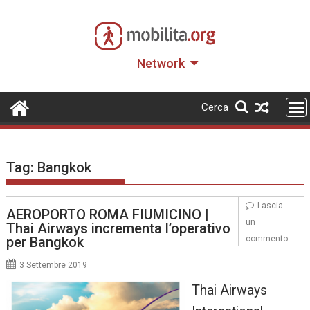
Skip
to
content
Network
Cerca
Tag:
Bangkok
Lascia
AEROPORTO ROMA FIUMICINO |
un
Thai Airways incrementa l’operativo
per Bangkok
commento
3 Settembre 2019
Thai Airways