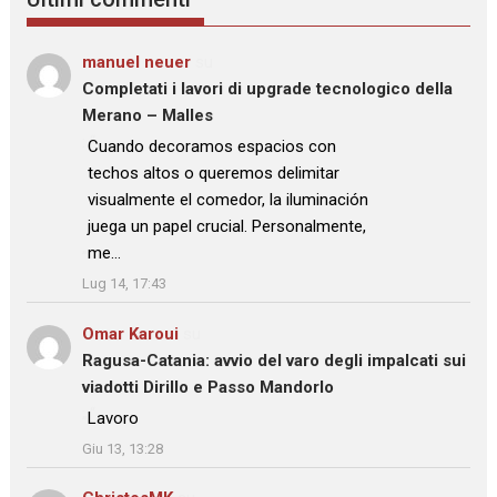
manuel neuer
su
Completati i lavori di upgrade tecnologico della
Merano – Malles
: “
Cuando decoramos espacios con
techos altos o queremos delimitar
visualmente el comedor, la iluminación
juega un papel crucial. Personalmente,
me…
”
Lug 14, 17:43
Omar Karoui
su
Ragusa-Catania: avvio del varo degli impalcati sui
viadotti Dirillo e Passo Mandorlo
: “
Lavoro
”
Giu 13, 13:28