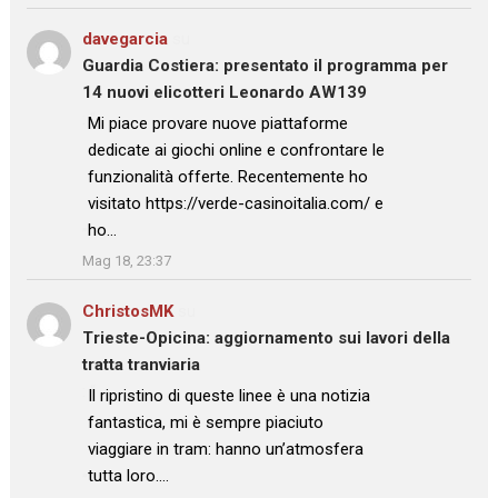
davegarcia
su
Guardia Costiera: presentato il programma per
14 nuovi elicotteri Leonardo AW139
: “
Mi piace provare nuove piattaforme
dedicate ai giochi online e confrontare le
funzionalità offerte. Recentemente ho
visitato https://verde-casinoitalia.com/ e
ho…
”
Mag 18, 23:37
ChristosMK
su
Trieste-Opicina: aggiornamento sui lavori della
tratta tranviaria
: “
Il ripristino di queste linee è una notizia
fantastica, mi è sempre piaciuto
viaggiare in tram: hanno un’atmosfera
tutta loro.…
”