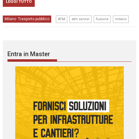
LEGGI TUTTO
,
,
,
Milano
Trasporto pubblico
,
ATM
atm servizi
fusione
milano
Entra in Master