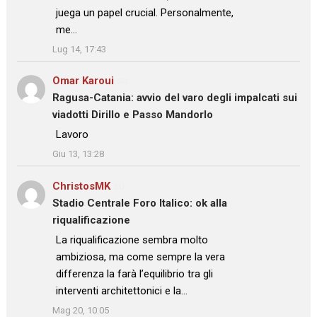
juega un papel crucial. Personalmente,
me…
”
Lug 14, 17:43
Omar Karoui
su
Ragusa-Catania: avvio del varo degli impalcati sui
viadotti Dirillo e Passo Mandorlo
: “
Lavoro
”
Giu 13, 13:28
ChristosMK
su
Stadio Centrale Foro Italico: ok alla
riqualificazione
: “
La riqualificazione sembra molto
ambiziosa, ma come sempre la vera
differenza la farà l’equilibrio tra gli
interventi architettonici e la…
”
Mag 20, 10:05