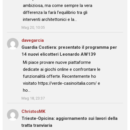
ambiziosa, ma come sempre la vera
differenza la farà l’equilibrio tra gli
interventi architettonici e la…
”
Mag 20, 10:05
davegarcia
su
Guardia Costiera: presentato il programma per
14 nuovi elicotteri Leonardo AW139
: “
Mi piace provare nuove piattaforme
dedicate ai giochi online e confrontare le
funzionalità offerte. Recentemente ho
visitato https://verde-casinoitalia.com/ e
ho…
”
Mag 18, 23:37
ChristosMK
su
Trieste-Opicina: aggiornamento sui lavori della
tratta tranviaria