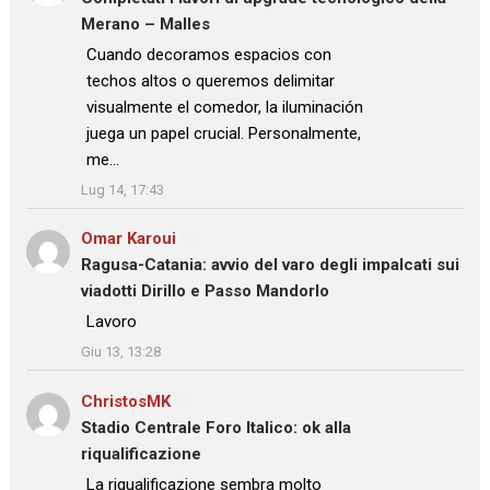
Merano – Malles
: “
Cuando decoramos espacios con
techos altos o queremos delimitar
visualmente el comedor, la iluminación
juega un papel crucial. Personalmente,
me…
”
Lug 14, 17:43
Omar Karoui
su
Ragusa-Catania: avvio del varo degli impalcati sui
viadotti Dirillo e Passo Mandorlo
: “
Lavoro
”
Giu 13, 13:28
ChristosMK
su
Stadio Centrale Foro Italico: ok alla
riqualificazione
: “
La riqualificazione sembra molto