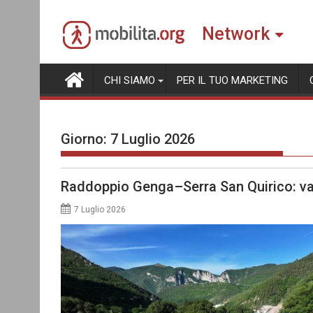
Skip
to
Network
content
CHI SIAMO
PER IL TUO MARKETING
Giorno:
7 Luglio 2026
Raddoppio Genga–Serra San Quirico: va
7 Luglio 2026