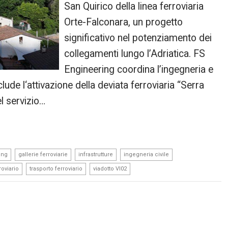
San Quirico della linea ferroviaria
Orte-Falconara, un progetto
significativo nel potenziamento dei
collegamenti lungo l’Adriatica. FS
Engineering coordina l’ingegneria e
clude l‘attivazione della deviata ferroviaria “Serra
el servizio…
,
,
,
,
ing
gallerie ferroviarie
infrastrutture
ingegneria civile
,
,
oviario
trasporto ferroviario
viadotto VI02