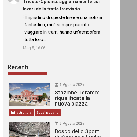
Trieste-Opicina: aggiornamento sui
lavori della tratta tranviaria
: “
Il ripristino di queste linee è una notizia
fantastica, mi è sempre piaciuto
viaggiare in tram: hanno un’atmosfera
tutta loro.…
”
Mag 5, 16:06
Recenti
6 Agosto 2026
Stazione Teramo:
riqualificata la
nuova piazza
urbana
Infrastrutture
Spazi pubblici
5 Agosto 2026
Bosco dello Sport
di Venezia a Luglio