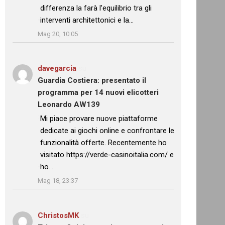
differenza la farà l’equilibrio tra gli
interventi architettonici e la…
”
Mag 20, 10:05
davegarcia
su
Guardia Costiera: presentato il
programma per 14 nuovi elicotteri
Leonardo AW139
: “
Mi piace provare nuove piattaforme
dedicate ai giochi online e confrontare le
funzionalità offerte. Recentemente ho
visitato https://verde-casinoitalia.com/ e
ho…
”
Mag 18, 23:37
ChristosMK
su