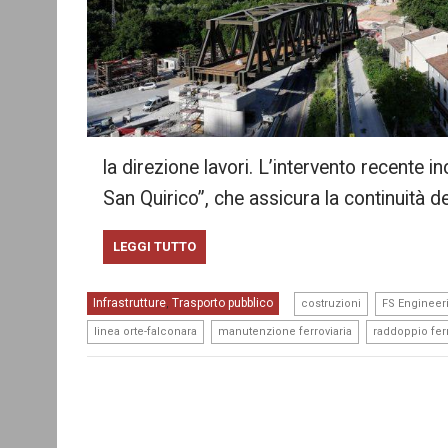
la direzione lavori. L’intervento recente in
San Quirico”, che assicura la continuità d
LEGGI TUTTO
,
Infrastrutture
Trasporto pubblico
,
costruzioni
FS Engineer
,
,
linea orte-falconara
manutenzione ferroviaria
raddoppio ferr