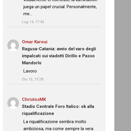
juega un papel crucial. Personalmente,
me…
”
Lug 14, 17:43
Omar Karoui
su
Ragusa-Catania: avvio del varo degli
impalcati sui viadotti Dirillo e Passo
Mandorlo
: “
Lavoro
”
Giu 13, 13:28
ChristosMK
su
Stadio Centrale Foro Italico: ok alla
riqualificazione
: “
La riqualificazione sembra molto
ambiziosa, ma come sempre la vera