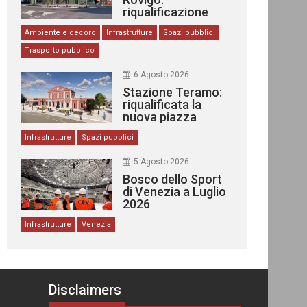
riqualificazione
delle stazioni
Ambiente e decoro
Infrastrutture
Spazi pubblici
Trasporto pubblico
6 Agosto 2026
Stazione Teramo:
riqualificata la
nuova piazza
urbana
Infrastrutture
Spazi pubblici
5 Agosto 2026
Bosco dello Sport
di Venezia a Luglio
2026
Infrastrutture
Venezia
Disclaimers