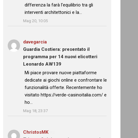
differenza la farà l’equilibrio tra gli
interventi architettonici e la…
”
Mag 20, 10:05
davegarcia
su
Guardia Costiera: presentato il
programma per 14 nuovi elicotteri
Leonardo AW139
: “
Mi piace provare nuove piattaforme
dedicate ai giochi online e confrontare le
funzionalità offerte. Recentemente ho
visitato https://verde-casinoitalia.com/ e
ho…
”
Mag 18, 23:37
ChristosMK
su