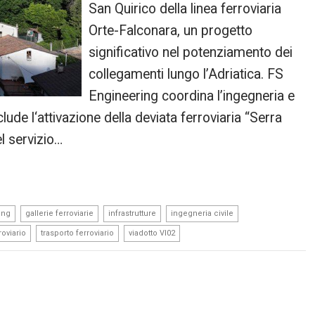
San Quirico della linea ferroviaria
Orte-Falconara, un progetto
significativo nel potenziamento dei
collegamenti lungo l’Adriatica. FS
Engineering coordina l’ingegneria e
clude l‘attivazione della deviata ferroviaria “Serra
el servizio…
,
,
,
,
ing
gallerie ferroviarie
infrastrutture
ingegneria civile
,
,
oviario
trasporto ferroviario
viadotto VI02