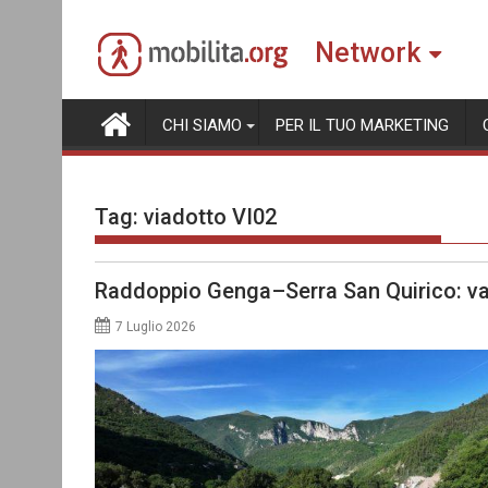
Skip
to
Network
content
CHI SIAMO
PER IL TUO MARKETING
Tag:
viadotto VI02
Raddoppio Genga–Serra San Quirico: va
7 Luglio 2026