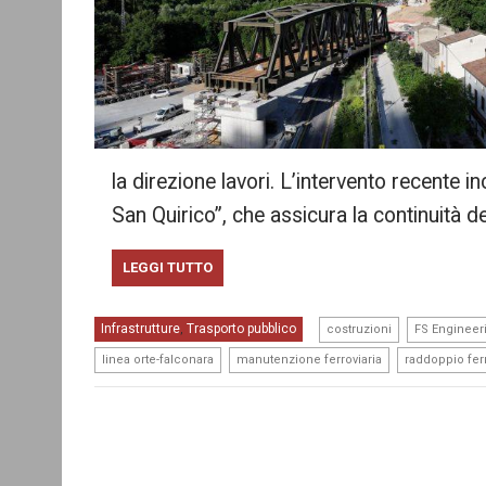
la direzione lavori. L’intervento recente in
San Quirico”, che assicura la continuità d
LEGGI TUTTO
,
Infrastrutture
Trasporto pubblico
,
costruzioni
FS Engineer
,
,
linea orte-falconara
manutenzione ferroviaria
raddoppio ferr