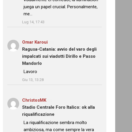
juega un papel crucial. Personalmente,
me…
”
Lug 14, 17:43
Omar Karoui
su
Ragusa-Catania: avvio del varo degli
impalcati sui viadotti Dirillo e Passo
Mandorlo
: “
Lavoro
”
Giu 13, 13:28
ChristosMK
su
Stadio Centrale Foro Italico: ok alla
riqualificazione
: “
La riqualificazione sembra molto
ambiziosa, ma come sempre la vera