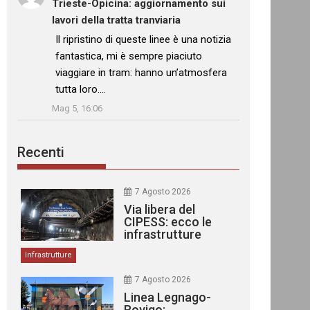
Trieste-Opicina: aggiornamento sui
lavori della tratta tranviaria
: “
Il ripristino di queste linee è una notizia
fantastica, mi è sempre piaciuto
viaggiare in tram: hanno un’atmosfera
tutta loro.…
”
Mag 5, 16:06
Recenti
7 Agosto 2026
Via libera del
CIPESS: ecco le
infrastrutture
finanziate
Infrastrutture
7 Agosto 2026
Linea Legnago-
Rovigo: