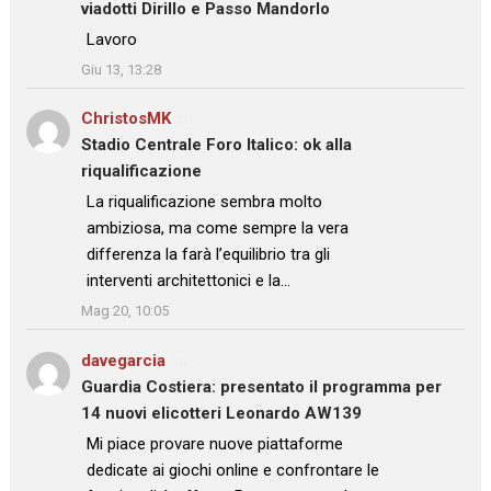
viadotti Dirillo e Passo Mandorlo
: “
Lavoro
”
Giu 13, 13:28
ChristosMK
su
Stadio Centrale Foro Italico: ok alla
riqualificazione
: “
La riqualificazione sembra molto
ambiziosa, ma come sempre la vera
differenza la farà l’equilibrio tra gli
interventi architettonici e la…
”
Mag 20, 10:05
davegarcia
su
Guardia Costiera: presentato il programma per
14 nuovi elicotteri Leonardo AW139
: “
Mi piace provare nuove piattaforme
dedicate ai giochi online e confrontare le