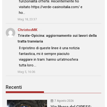
funzionalità offerte. Recentemente ho
visitato https://verde-casinoitalia.com/ e
ho…
”
Mag 18, 23:37
ChristosMK
su
Trieste-Opicina: aggiornamento sui lavori della
tratta tranviaria
: “
Il ripristino di queste linee è una notizia
fantastica, mi è sempre piaciuto
viaggiare in tram: hanno un’atmosfera
tutta loro.…
”
Mag 5, 16:06
Recenti
7 Agosto 2026
Via libera del CIPESS: