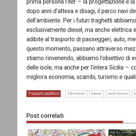
prima persona l’iter – la progettazione e l
dopo anni d’attesa e disagi, il parco navi d
dell’ambiente. Per i futuri traghetti abbiam
esclusivamente diesel, ma anche elettrica 
adibite al trasporto di passeggeri, auto, mez
questo momento, passano attraverso mezzi 
stiamo rinvenendo, abbiamo l’obiettivo di es
delle isole, ma anche per l’intera Sicilia –
migliora economia, scambi, turismo e qualità
,
,
,
Trasporto pubblico
130 milioni
bando
isole minori
s
Post correlati