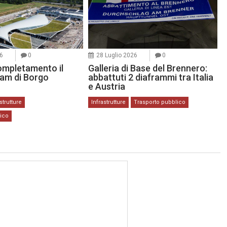
26
0
28 Luglio 2026
0
ompletamento il
Galleria di Base del Brennero:
ram di Borgo
abbattuti 2 diaframmi tra Italia
e Austria
strutture
Infrastrutture
Trasporto pubblico
lico