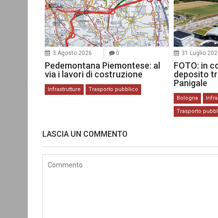
3 Agosto 2026
0
31 Luglio 20
Pedemontana Piemontese: al
FOTO: in c
via i lavori di costruzione
deposito t
Panigale
Infrastrutture
Trasporto pubblico
Bologna
Infra
Trasporto pubb
LASCIA UN COMMENTO