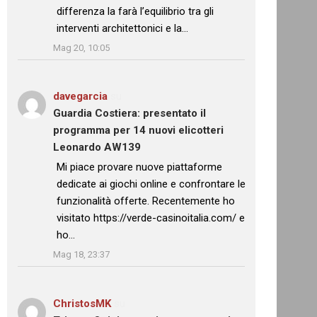
differenza la farà l’equilibrio tra gli
interventi architettonici e la…
”
Mag 20, 10:05
davegarcia
su
Guardia Costiera: presentato il
programma per 14 nuovi elicotteri
Leonardo AW139
: “
Mi piace provare nuove piattaforme
dedicate ai giochi online e confrontare le
funzionalità offerte. Recentemente ho
visitato https://verde-casinoitalia.com/ e
ho…
”
Mag 18, 23:37
ChristosMK
su