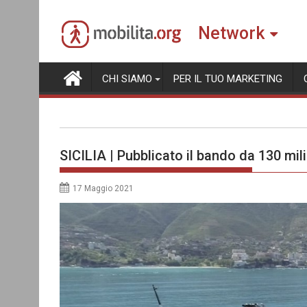
Skip
to
Network
content
CHI SIAMO
PER IL TUO MARKETING
SICILIA | Pubblicato il bando da 130 mili
17 Maggio 2021