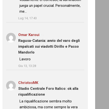
juega un papel crucial. Personalmente,
me…
”
Lug 14, 17:43
Omar Karoui
su
Ragusa-Catania: avvio del varo degli
impalcati sui viadotti Dirillo e Passo
Mandorlo
: “
Lavoro
”
Giu 13, 13:28
ChristosMK
su
Stadio Centrale Foro Italico: ok alla
riqualificazione
: “
La riqualificazione sembra molto
ambiziosa, ma come sempre la vera