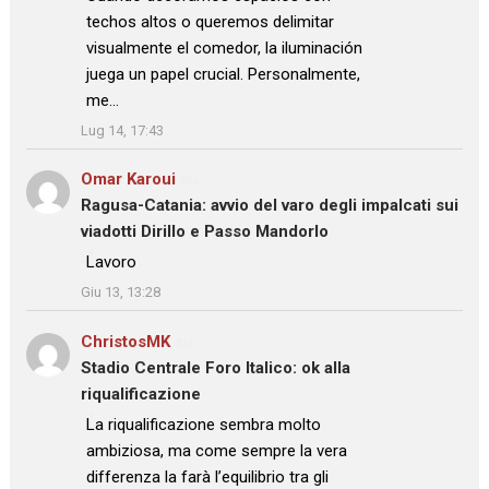
techos altos o queremos delimitar
visualmente el comedor, la iluminación
juega un papel crucial. Personalmente,
me…
”
Lug 14, 17:43
Omar Karoui
su
Ragusa-Catania: avvio del varo degli impalcati sui
viadotti Dirillo e Passo Mandorlo
: “
Lavoro
”
Giu 13, 13:28
ChristosMK
su
Stadio Centrale Foro Italico: ok alla
riqualificazione
: “
La riqualificazione sembra molto
ambiziosa, ma come sempre la vera
differenza la farà l’equilibrio tra gli