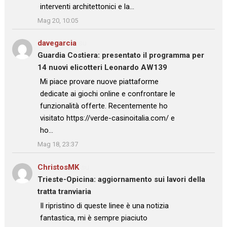
interventi architettonici e la…
”
Mag 20, 10:05
davegarcia
su
Guardia Costiera: presentato il programma per
14 nuovi elicotteri Leonardo AW139
: “
Mi piace provare nuove piattaforme
dedicate ai giochi online e confrontare le
funzionalità offerte. Recentemente ho
visitato https://verde-casinoitalia.com/ e
ho…
”
Mag 18, 23:37
ChristosMK
su
Trieste-Opicina: aggiornamento sui lavori della
tratta tranviaria
: “
Il ripristino di queste linee è una notizia
fantastica, mi è sempre piaciuto