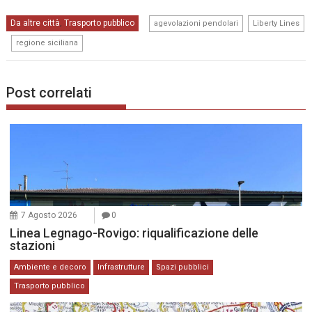
,
Da altre città
Trasporto pubblico
,
agevolazioni pendolari
Liberty Lines
,
regione siciliana
Post correlati
7 Agosto 2026
0
Linea Legnago-Rovigo: riqualificazione delle
stazioni
Ambiente e decoro
Infrastrutture
Spazi pubblici
Trasporto pubblico