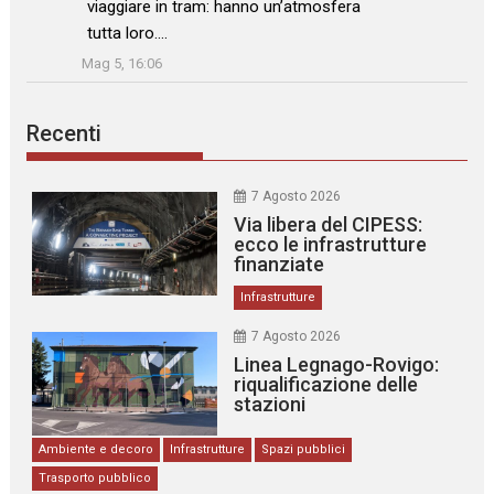
viaggiare in tram: hanno un’atmosfera
tutta loro.…
”
Mag 5, 16:06
Recenti
7 Agosto 2026
Via libera del CIPESS:
ecco le infrastrutture
finanziate
Infrastrutture
7 Agosto 2026
Linea Legnago-Rovigo:
riqualificazione delle
stazioni
Ambiente e decoro
Infrastrutture
Spazi pubblici
Trasporto pubblico