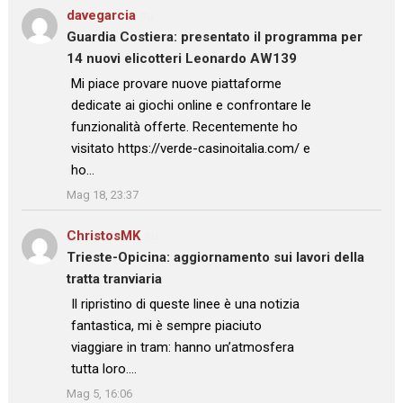
davegarcia
su
Guardia Costiera: presentato il programma per
14 nuovi elicotteri Leonardo AW139
: “
Mi piace provare nuove piattaforme
dedicate ai giochi online e confrontare le
funzionalità offerte. Recentemente ho
visitato https://verde-casinoitalia.com/ e
ho…
”
Mag 18, 23:37
ChristosMK
su
Trieste-Opicina: aggiornamento sui lavori della
tratta tranviaria
: “
Il ripristino di queste linee è una notizia
fantastica, mi è sempre piaciuto
viaggiare in tram: hanno un’atmosfera
tutta loro.…
”
Mag 5, 16:06