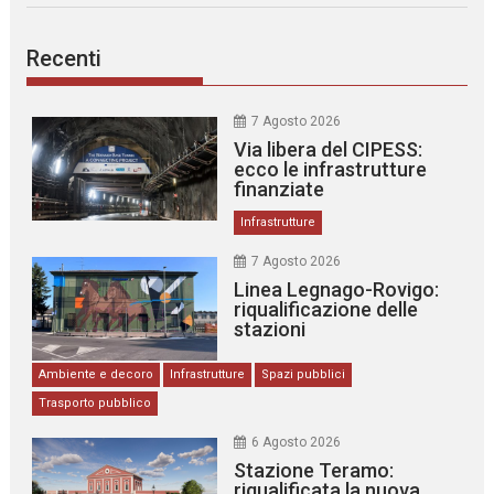
Recenti
7 Agosto 2026
Via libera del CIPESS:
ecco le infrastrutture
finanziate
Infrastrutture
7 Agosto 2026
Linea Legnago-Rovigo:
riqualificazione delle
stazioni
Ambiente e decoro
Infrastrutture
Spazi pubblici
Trasporto pubblico
6 Agosto 2026
Stazione Teramo:
riqualificata la nuova