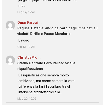
me…
”
Lug 14, 17:43
Omar Karoui
su
Ragusa-Catania: avvio del varo degli impalcati sui
viadotti Dirillo e Passo Mandorlo
: “
Lavoro
”
Giu 13, 13:28
ChristosMK
su
Stadio Centrale Foro Italico: ok alla
riqualificazione
: “
La riqualificazione sembra molto
ambiziosa, ma come sempre la vera
differenza la farà l’equilibrio tra gli
interventi architettonici e la…
”
Mag 20, 10:05