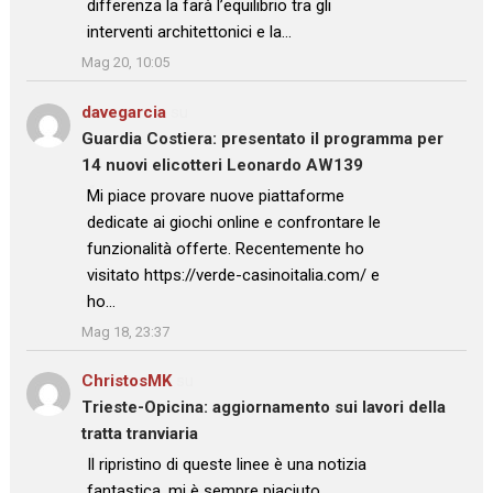
differenza la farà l’equilibrio tra gli
interventi architettonici e la…
”
Mag 20, 10:05
davegarcia
su
Guardia Costiera: presentato il programma per
14 nuovi elicotteri Leonardo AW139
: “
Mi piace provare nuove piattaforme
dedicate ai giochi online e confrontare le
funzionalità offerte. Recentemente ho
visitato https://verde-casinoitalia.com/ e
ho…
”
Mag 18, 23:37
ChristosMK
su
Trieste-Opicina: aggiornamento sui lavori della
tratta tranviaria
: “
Il ripristino di queste linee è una notizia
fantastica, mi è sempre piaciuto