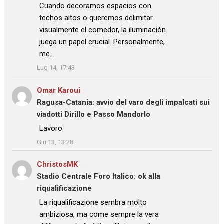
: “
Cuando decoramos espacios con
techos altos o queremos delimitar
visualmente el comedor, la iluminación
juega un papel crucial. Personalmente,
me…
”
Lug 14, 17:43
Omar Karoui
su
Ragusa-Catania: avvio del varo degli impalcati sui
viadotti Dirillo e Passo Mandorlo
: “
Lavoro
”
Giu 13, 13:28
ChristosMK
su
Stadio Centrale Foro Italico: ok alla
riqualificazione
: “
La riqualificazione sembra molto
ambiziosa, ma come sempre la vera