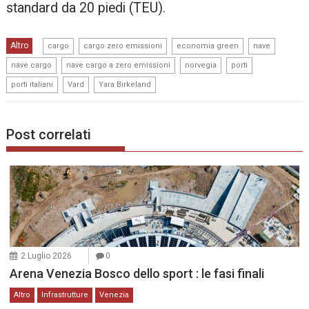
standard da 20 piedi (TEU).
,
,
,
,
Altro
cargo
cargo zero emissioni
economia green
nave
,
,
,
,
nave cargo
nave cargo a zero emissioni
norvegia
porti
,
,
porti italiani
Vard
Yara Birkeland
Post correlati
2 Luglio 2026
0
Arena Venezia Bosco dello sport : le fasi finali
Altro
Infrastrutture
Venezia