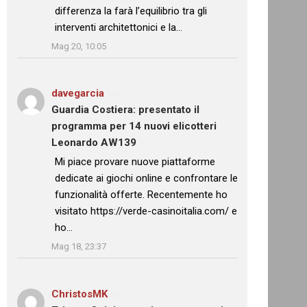
differenza la farà l’equilibrio tra gli
interventi architettonici e la…
”
Mag 20, 10:05
davegarcia
su
Guardia Costiera: presentato il
programma per 14 nuovi elicotteri
Leonardo AW139
: “
Mi piace provare nuove piattaforme
dedicate ai giochi online e confrontare le
funzionalità offerte. Recentemente ho
visitato https://verde-casinoitalia.com/ e
ho…
”
Mag 18, 23:37
ChristosMK
su