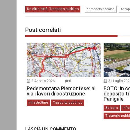
,
Da altre città
Trasporto pubblico
,
aeroporto comiso
Aerop
Post correlati
3 Agosto 2026
0
31 Luglio 20
Pedemontana Piemontese: al
FOTO: in c
via i lavori di costruzione
deposito t
Panigale
Infrastrutture
Trasporto pubblico
Bologna
Infra
Trasporto pubb
LASCIA UN COMMENTO