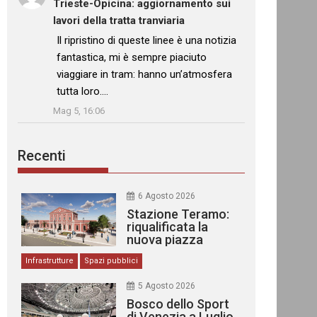
Trieste-Opicina: aggiornamento sui
lavori della tratta tranviaria
: “
Il ripristino di queste linee è una notizia
fantastica, mi è sempre piaciuto
viaggiare in tram: hanno un’atmosfera
tutta loro.…
”
Mag 5, 16:06
Recenti
6 Agosto 2026
Stazione Teramo:
riqualificata la
nuova piazza
urbana
Infrastrutture
Spazi pubblici
5 Agosto 2026
Bosco dello Sport
di Venezia a Luglio