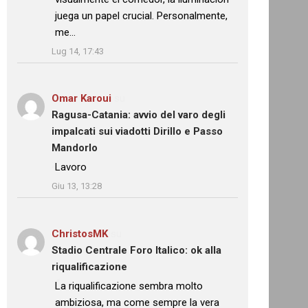
juega un papel crucial. Personalmente,
me…
”
Lug 14, 17:43
Omar Karoui
su
Ragusa-Catania: avvio del varo degli
impalcati sui viadotti Dirillo e Passo
Mandorlo
: “
Lavoro
”
Giu 13, 13:28
ChristosMK
su
Stadio Centrale Foro Italico: ok alla
riqualificazione
: “
La riqualificazione sembra molto
ambiziosa, ma come sempre la vera