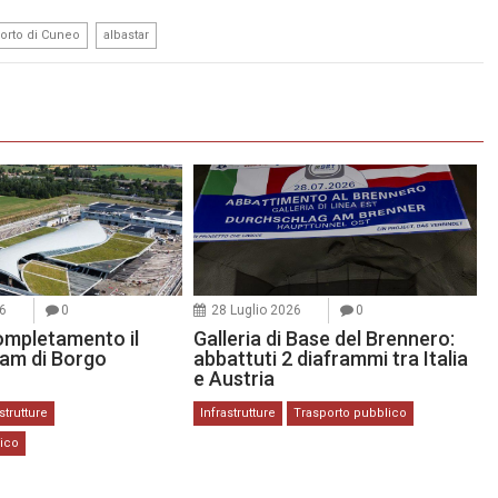
,
orto di Cuneo
albastar
26
0
28 Luglio 2026
0
ompletamento il
Galleria di Base del Brennero:
ram di Borgo
abbattuti 2 diaframmi tra Italia
e Austria
strutture
Infrastrutture
Trasporto pubblico
lico