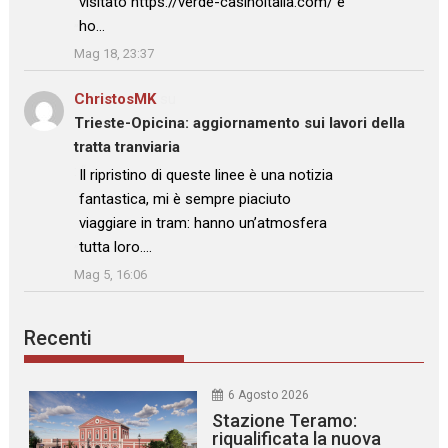
visitato https://verde-casinoitalia.com/ e
ho…
”
Mag 18, 23:37
ChristosMK
su
Trieste-Opicina: aggiornamento sui lavori della
tratta tranviaria
: “
Il ripristino di queste linee è una notizia
fantastica, mi è sempre piaciuto
viaggiare in tram: hanno un’atmosfera
tutta loro.…
”
Mag 5, 16:06
Recenti
6 Agosto 2026
Stazione Teramo:
riqualificata la nuova