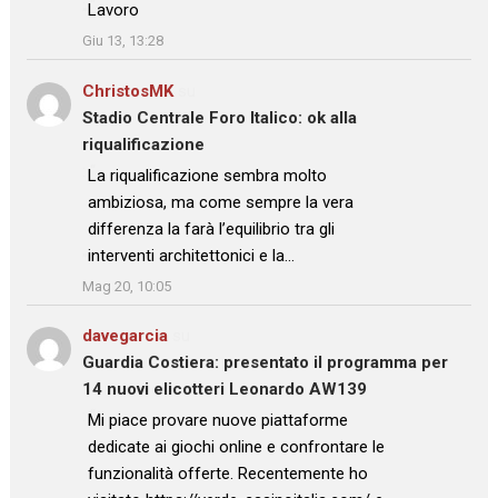
: “
Lavoro
”
Giu 13, 13:28
ChristosMK
su
Stadio Centrale Foro Italico: ok alla
riqualificazione
: “
La riqualificazione sembra molto
ambiziosa, ma come sempre la vera
differenza la farà l’equilibrio tra gli
interventi architettonici e la…
”
Mag 20, 10:05
davegarcia
su
Guardia Costiera: presentato il programma per
14 nuovi elicotteri Leonardo AW139
: “
Mi piace provare nuove piattaforme
dedicate ai giochi online e confrontare le
funzionalità offerte. Recentemente ho