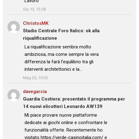
Lavoro
”
Giu 13, 13:28
ChristosMK
su
Stadio Centrale Foro Italico: ok alla
riqualificazione
: “
La riqualificazione sembra molto
ambiziosa, ma come sempre la vera
differenza la farà l’equilibrio tra gli
interventi architettonici e la…
”
Mag 20, 10:05
davegarcia
su
Guardia Costiera: presentato il programma per
14 nuovi elicotteri Leonardo AW139
: “
Mi piace provare nuove piattaforme
dedicate ai giochi online e confrontare le
funzionalità offerte. Recentemente ho
visitato https://verde-casinoitalia.com/ e