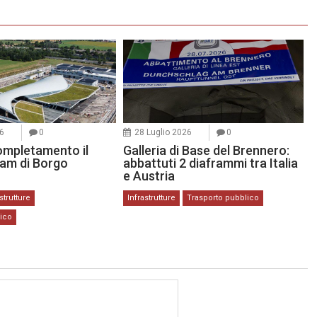
26
0
28 Luglio 2026
0
ompletamento il
Galleria di Base del Brennero:
ram di Borgo
abbattuti 2 diaframmi tra Italia
e Austria
strutture
Infrastrutture
Trasporto pubblico
lico