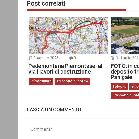
Post correlati
3 Agosto 2026
0
31 Luglio 20
Pedemontana Piemontese: al
FOTO: in c
via i lavori di costruzione
deposito t
Panigale
Infrastrutture
Trasporto pubblico
Bologna
Infra
Trasporto pubb
LASCIA UN COMMENTO