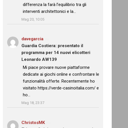
differenza la farà l’equilibrio tra gli
interventi architettonici e la…
”
Mag 20, 10:05
davegarcia
su
Guardia Costiera: presentato il
programma per 14 nuovi elicotteri
Leonardo AW139
: “
Mi piace provare nuove piattaforme
dedicate ai giochi online e confrontare le
funzionalità offerte. Recentemente ho
visitato https://verde-casinoitalia.com/ e
ho…
”
Mag 18, 23:37
ChristosMK
su