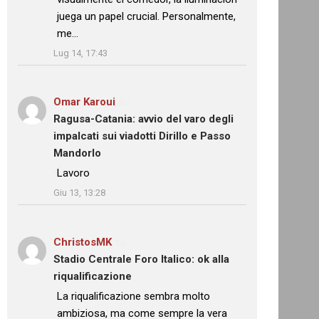
juega un papel crucial. Personalmente,
me…
”
Lug 14, 17:43
Omar Karoui
su
Ragusa-Catania: avvio del varo degli
impalcati sui viadotti Dirillo e Passo
Mandorlo
: “
Lavoro
”
Giu 13, 13:28
ChristosMK
su
Stadio Centrale Foro Italico: ok alla
riqualificazione
: “
La riqualificazione sembra molto
ambiziosa, ma come sempre la vera