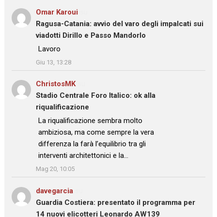
Omar Karoui
su
Ragusa-Catania: avvio del varo degli impalcati sui
viadotti Dirillo e Passo Mandorlo
: “
Lavoro
”
Giu 13, 13:28
ChristosMK
su
Stadio Centrale Foro Italico: ok alla
riqualificazione
: “
La riqualificazione sembra molto
ambiziosa, ma come sempre la vera
differenza la farà l’equilibrio tra gli
interventi architettonici e la…
”
Mag 20, 10:05
davegarcia
su
Guardia Costiera: presentato il programma per
14 nuovi elicotteri Leonardo AW139