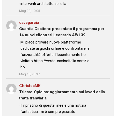
interventi architettonici e la…
”
Mag 20, 10:05
davegarcia
su
Guardia Costiera: presentato il programma per
14 nuovi elicotteri Leonardo AW139
: “
Mi piace provare nuove piattaforme
dedicate ai giochi online e confrontare le
funzionalità offerte. Recentemente ho
visitato https://verde-casinoitalia.com/ e
ho…
”
Mag 18, 23:37
ChristosMK
su
Trieste-Opicina: aggiornamento sui lavori della
tratta tranviaria
: “
Il ripristino di queste linee è una notizia
fantastica, mi è sempre piaciuto