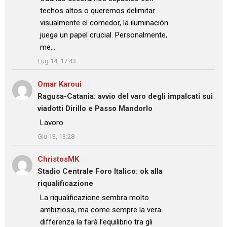
techos altos o queremos delimitar
visualmente el comedor, la iluminación
juega un papel crucial. Personalmente,
me…
”
Lug 14, 17:43
Omar Karoui
su
Ragusa-Catania: avvio del varo degli impalcati sui
viadotti Dirillo e Passo Mandorlo
: “
Lavoro
”
Giu 13, 13:28
ChristosMK
su
Stadio Centrale Foro Italico: ok alla
riqualificazione
: “
La riqualificazione sembra molto
ambiziosa, ma come sempre la vera
differenza la farà l’equilibrio tra gli