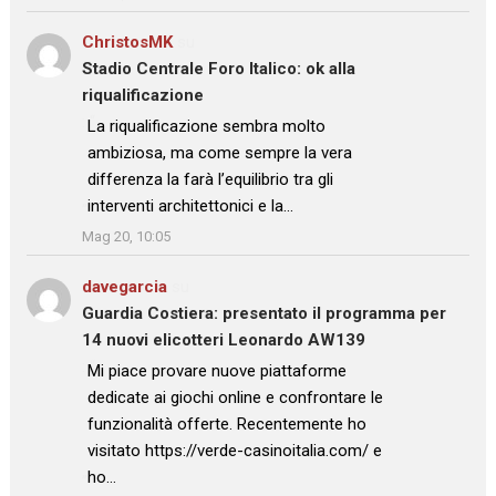
ChristosMK
su
Stadio Centrale Foro Italico: ok alla
riqualificazione
: “
La riqualificazione sembra molto
ambiziosa, ma come sempre la vera
differenza la farà l’equilibrio tra gli
interventi architettonici e la…
”
Mag 20, 10:05
davegarcia
su
Guardia Costiera: presentato il programma per
14 nuovi elicotteri Leonardo AW139
: “
Mi piace provare nuove piattaforme
dedicate ai giochi online e confrontare le
funzionalità offerte. Recentemente ho
visitato https://verde-casinoitalia.com/ e
ho…
”