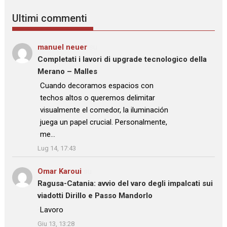
Ultimi commenti
manuel neuer
su
Completati i lavori di upgrade tecnologico della
Merano – Malles
: “
Cuando decoramos espacios con
techos altos o queremos delimitar
visualmente el comedor, la iluminación
juega un papel crucial. Personalmente,
me…
”
Lug 14, 17:43
Omar Karoui
su
Ragusa-Catania: avvio del varo degli impalcati sui
viadotti Dirillo e Passo Mandorlo
: “
Lavoro
”
Giu 13, 13:28