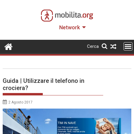
Skip
to
content
Network
Cerca
Guida | Utilizzare il telefono in
crociera?
2 Agosto 2017