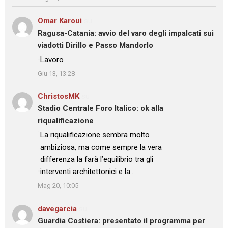
Omar Karoui
su
Ragusa-Catania: avvio del varo degli impalcati sui
viadotti Dirillo e Passo Mandorlo
: “
Lavoro
”
Giu 13, 13:28
ChristosMK
su
Stadio Centrale Foro Italico: ok alla
riqualificazione
: “
La riqualificazione sembra molto
ambiziosa, ma come sempre la vera
differenza la farà l’equilibrio tra gli
interventi architettonici e la…
”
Mag 20, 10:05
davegarcia
su
Guardia Costiera: presentato il programma per