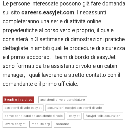
Le persone interessate possono già fare domanda
sul sito
careers.easyjet.com
. I neoassunti
completeranno una serie di attività online
propedeutiche al corso vero e proprio, il quale
consisterà in 3 settimane di dimostrazioni pratiche
dettagliate in ambiti quali le procedure di sicurezza
e il primo soccorso. I team di bordo di easyJet
sono formati da tre assistenti di volo e un cabin
manager, i quali lavorano a stretto contatto con il
comandante e il primo ufficiale.
,
Eventi e iniziative
assistenti di volo candidature
,
,
assistenti di volo easyjet
assunzioni easyjet assistenti di volo
,
,
,
come candidarsi ad assistente di volo
easyjet
Easyjet Italia assunzioni
,
,
lavoro easyjet
mobilita.org
nohome