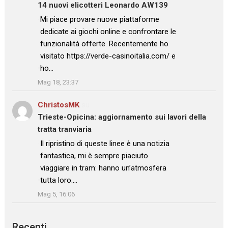
14 nuovi elicotteri Leonardo AW139
: “
Mi piace provare nuove piattaforme
dedicate ai giochi online e confrontare le
funzionalità offerte. Recentemente ho
visitato https://verde-casinoitalia.com/ e
ho…
”
Mag 18, 23:37
ChristosMK
su
Trieste-Opicina: aggiornamento sui lavori della
tratta tranviaria
: “
Il ripristino di queste linee è una notizia
fantastica, mi è sempre piaciuto
viaggiare in tram: hanno un’atmosfera
tutta loro.…
”
Mag 5, 16:06
Recenti