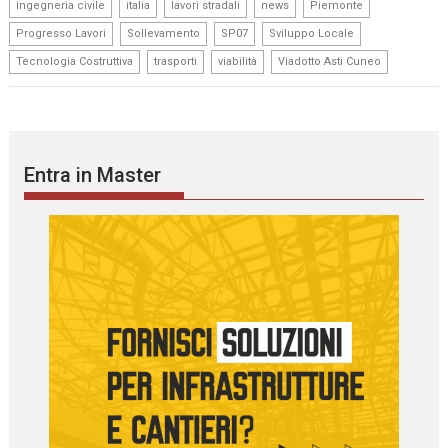
,
,
,
,
,
ingegneria civile
italia
lavori stradali
news
Piemonte
,
,
,
,
Progresso Lavori
Sollevamento
SP07
Sviluppo Locale
,
,
,
Tecnologia Costruttiva
trasporti
viabilità
Viadotto Asti Cuneo
Entra in Master