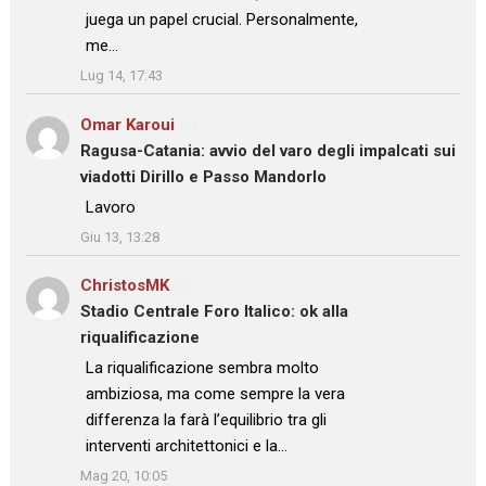
juega un papel crucial. Personalmente,
me…
”
Lug 14, 17:43
Omar Karoui
su
Ragusa-Catania: avvio del varo degli impalcati sui
viadotti Dirillo e Passo Mandorlo
: “
Lavoro
”
Giu 13, 13:28
ChristosMK
su
Stadio Centrale Foro Italico: ok alla
riqualificazione
: “
La riqualificazione sembra molto
ambiziosa, ma come sempre la vera
differenza la farà l’equilibrio tra gli
interventi architettonici e la…
”
Mag 20, 10:05