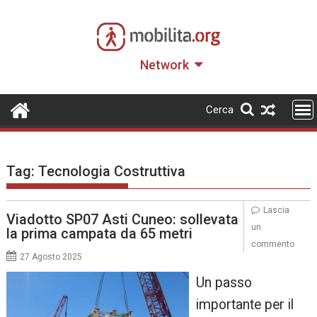
Skip
to
content
Network
Cerca
Tag:
Tecnologia Costruttiva
Lascia
Viadotto SP07 Asti Cuneo: sollevata
un
la prima campata da 65 metri
commento
27 Agosto 2025
Un passo
importante per il