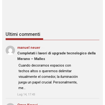
Ultimi commenti
manuel neuer
su
Completati i lavori di upgrade tecnologico della
Merano – Malles
: “
Cuando decoramos espacios con
techos altos o queremos delimitar
visualmente el comedor, la iluminación
juega un papel crucial. Personalmente,
me…
”
Lug 14, 17:43
Omar Karoui
su