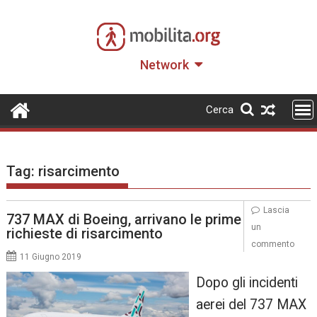
Skip
to
content
Network
Cerca
Tag:
risarcimento
Lascia
737 MAX di Boeing, arrivano le prime
un
richieste di risarcimento
commento
11 Giugno 2019
Dopo gli incidenti
aerei del 737 MAX