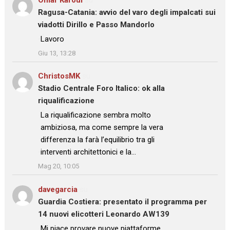
Ragusa-Catania: avvio del varo degli impalcati sui
viadotti Dirillo e Passo Mandorlo
: “
Lavoro
”
Giu 13, 13:28
ChristosMK
su
Stadio Centrale Foro Italico: ok alla
riqualificazione
: “
La riqualificazione sembra molto
ambiziosa, ma come sempre la vera
differenza la farà l’equilibrio tra gli
interventi architettonici e la…
”
Mag 20, 10:05
davegarcia
su
Guardia Costiera: presentato il programma per
14 nuovi elicotteri Leonardo AW139
: “
Mi piace provare nuove piattaforme