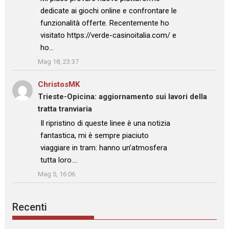
dedicate ai giochi online e confrontare le
funzionalità offerte. Recentemente ho
visitato https://verde-casinoitalia.com/ e
ho…
”
Mag 18, 23:37
ChristosMK
su
Trieste-Opicina: aggiornamento sui lavori della
tratta tranviaria
: “
Il ripristino di queste linee è una notizia
fantastica, mi è sempre piaciuto
viaggiare in tram: hanno un’atmosfera
tutta loro.…
”
Mag 5, 16:06
Recenti