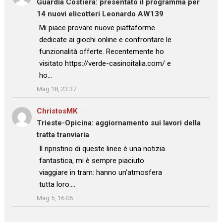
Guardia Costiera: presentato il programma per
14 nuovi elicotteri Leonardo AW139
: “
Mi piace provare nuove piattaforme
dedicate ai giochi online e confrontare le
funzionalità offerte. Recentemente ho
visitato https://verde-casinoitalia.com/ e
ho…
”
Mag 18, 23:37
ChristosMK
su
Trieste-Opicina: aggiornamento sui lavori della
tratta tranviaria
: “
Il ripristino di queste linee è una notizia
fantastica, mi è sempre piaciuto
viaggiare in tram: hanno un’atmosfera
tutta loro.…
”
Mag 5, 16:06