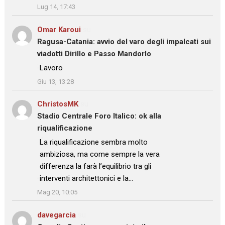
Lug 14, 17:43
Omar Karoui
su
Ragusa-Catania: avvio del varo degli impalcati sui
viadotti Dirillo e Passo Mandorlo
: “
Lavoro
”
Giu 13, 13:28
ChristosMK
su
Stadio Centrale Foro Italico: ok alla
riqualificazione
: “
La riqualificazione sembra molto
ambiziosa, ma come sempre la vera
differenza la farà l’equilibrio tra gli
interventi architettonici e la…
”
Mag 20, 10:05
davegarcia
su