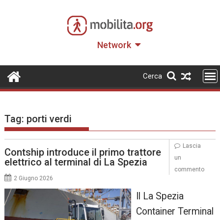
Skip
to
content
Network
Cerca
Tag:
porti verdi
Lascia
Contship introduce il primo trattore
un
elettrico al terminal di La Spezia
commento
2 Giugno 2026
Il La Spezia
Container Terminal