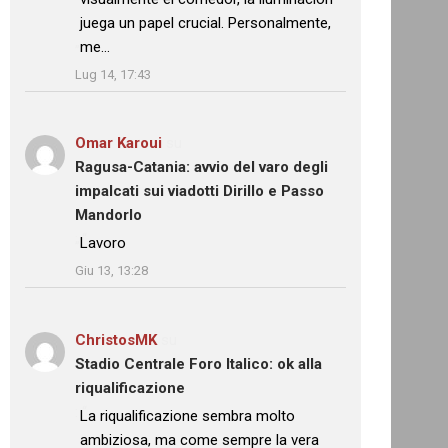
juega un papel crucial. Personalmente,
me…
”
Lug 14, 17:43
Omar Karoui
su
Ragusa-Catania: avvio del varo degli
impalcati sui viadotti Dirillo e Passo
Mandorlo
: “
Lavoro
”
Giu 13, 13:28
ChristosMK
su
Stadio Centrale Foro Italico: ok alla
riqualificazione
: “
La riqualificazione sembra molto
ambiziosa, ma come sempre la vera