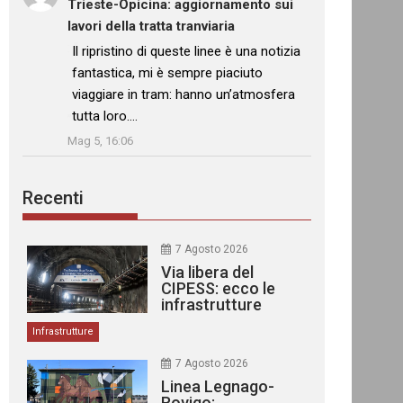
Trieste-Opicina: aggiornamento sui
lavori della tratta tranviaria
: “
Il ripristino di queste linee è una notizia
fantastica, mi è sempre piaciuto
viaggiare in tram: hanno un’atmosfera
tutta loro.…
”
Mag 5, 16:06
Recenti
7 Agosto 2026
Via libera del
CIPESS: ecco le
infrastrutture
finanziate
Infrastrutture
7 Agosto 2026
Linea Legnago-
Rovigo: