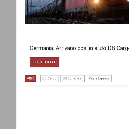
Germania. Arrivano così in aiuto DB Car
LEGGI TUTTO
,
,
Altro
DB Cargo
DB Schenker
Pasta Express