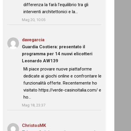
differenza la farà l’equilibrio tra gli
interventi architettonici e la…
”
Mag 20, 10:05
davegarcia
su
Guardia Costiera: presentato il
programma per 14 nuovi elicotteri
Leonardo AW139
: “
Mi piace provare nuove piattaforme
dedicate ai giochi online e confrontare le
funzionalità offerte. Recentemente ho
visitato https://verde-casinoitalia.com/ e
ho…
”
Mag 18, 23:37
ChristosMK
su