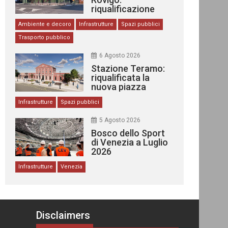
riqualificazione
delle stazioni
Ambiente e decoro
Infrastrutture
Spazi pubblici
Trasporto pubblico
6 Agosto 2026
Stazione Teramo:
riqualificata la
nuova piazza
urbana
Infrastrutture
Spazi pubblici
5 Agosto 2026
Bosco dello Sport
di Venezia a Luglio
2026
Infrastrutture
Venezia
Disclaimers